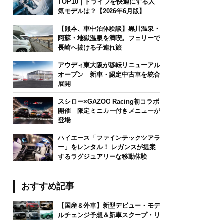
TOP10｜ドライブを快適にする人
気モデルは？【2026年6月版】
【熊本、車中泊体験談】黒川温泉・
阿蘇・地獄温泉を満喫。フェリーで
長崎へ抜ける子連れ旅
アウディ東大阪が移転リニューアル
オープン 新車・認定中古車を統合
展開
スシロー×GAZOO Racing初コラボ
開催 限定ミニカー付きメニューが
登場
ハイエース「ファインテックツアラ
ー」をレンタル！ レガンスが提案
するラグジュアリーな移動体験
おすすめ記事
【国産＆外車】新型デビュー・モデ
ルチェンジ予想＆新車スクープ・リ