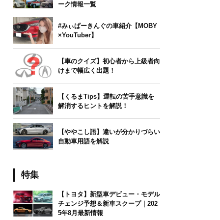
ーク情報一覧
#みぃぱーきんぐの車紹介【MOBY
×YouTuber】
【車のクイズ】初心者から上級者向
けまで幅広く出題！
【くるまTips】運転の苦手意識を
解消するヒントを解説！
【ややこし語】違いが分かりづらい
自動車用語を解説
特集
【トヨタ】新型車デビュー・モデル
チェンジ予想＆新車スクープ｜202
5年8月最新情報