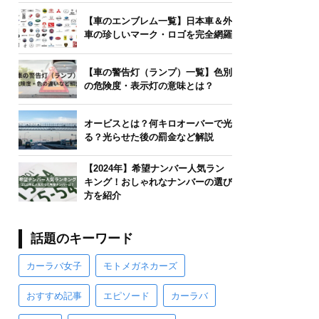
【車のエンブレム一覧】日本車＆外
車の珍しいマーク・ロゴを完全網羅
【車の警告灯（ランプ）一覧】色別
の危険度・表示灯の意味とは？
オービスとは？何キロオーバーで光
る？光らせた後の罰金など解説
【2024年】希望ナンバー人気ラン
キング！おしゃれなナンバーの選び
方を紹介
話題のキーワード
カーラバ女子
モトメガネカーズ
おすすめ記事
エピソード
カーラバ