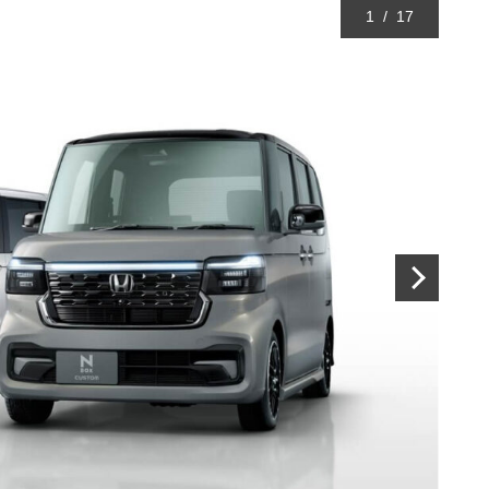
1
/
17