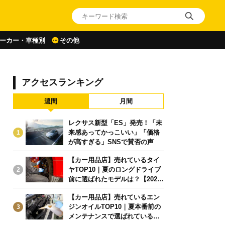
ーカー・車種別
その他
アクセスランキング
週間
月間
レクサス新型「ES」発売！「未
来感あってかっこいい」「価格
1
が高すぎる」SNSで賛否の声
【カー用品店】売れているタイ
ヤTOP10｜夏のロングドライブ
2
前に選ばれたモデルは？【2026
年6月版】
【カー用品店】売れているエン
ジンオイルTOP10｜夏本番前の
3
メンテナンスで選ばれている人