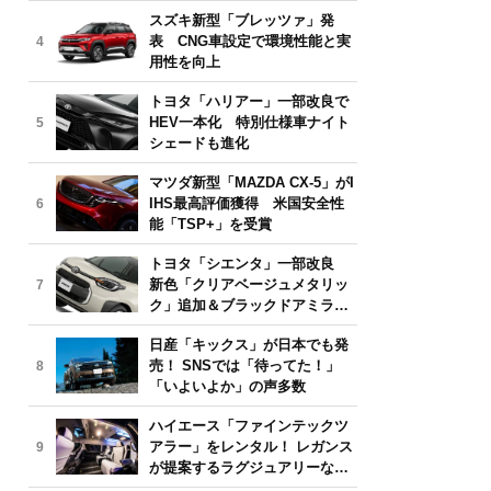
気モデルは？【2026年6月版】
スズキ新型「ブレッツァ」発
表 CNG車設定で環境性能と実
4
用性を向上
トヨタ「ハリアー」一部改良で
HEV一本化 特別仕様車ナイト
5
シェードも進化
マツダ新型「MAZDA CX-5」がI
IHS最高評価獲得 米国安全性
6
能「TSP+」を受賞
トヨタ「シエンタ」一部改良
新色「クリアベージュメタリッ
7
ク」追加＆ブラックドアミラー
採用
日産「キックス」が日本でも発
売！ SNSでは「待ってた！」
8
「いよいよか」の声多数
ハイエース「ファインテックツ
アラー」をレンタル！ レガンス
9
が提案するラグジュアリーな移
動体験