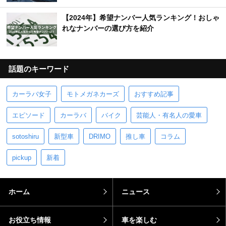
【2024年】希望ナンバー人気ランキング！おしゃ
れなナンバーの選び方を紹介
話題のキーワード
カーラバ女子
モトメガネカーズ
おすすめ記事
エピソード
カーラバ
バイク
芸能人・有名人の愛車
sotoshiru
新型車
DRIMO
推し車
コラム
pickup
新着
ホーム
ニュース
お役立ち情報
車を楽しむ