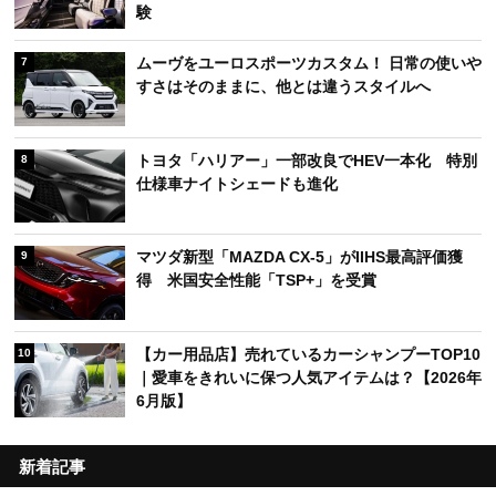
験
ムーヴをユーロスポーツカスタム！ 日常の使いや
7
すさはそのままに、他とは違うスタイルへ
トヨタ「ハリアー」一部改良でHEV一本化 特別
8
仕様車ナイトシェードも進化
マツダ新型「MAZDA CX-5」がIIHS最高評価獲
9
得 米国安全性能「TSP+」を受賞
【カー用品店】売れているカーシャンプーTOP10
10
｜愛車をきれいに保つ人気アイテムは？【2026年
6月版】
新着記事