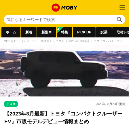
ホーム
新着
新型車
特集
PICK UP
試乗
取材レ
MOBY[モビー]
>
メーカー・車種別
>
トヨタ
>
【2023年8月最新】トヨタ『コンパクトクルー
トヨタ
2023年08月23日
更新
【2023年8月最新】トヨタ『コンパクトクルーザー
EV』市販モデルデビュー情報まとめ