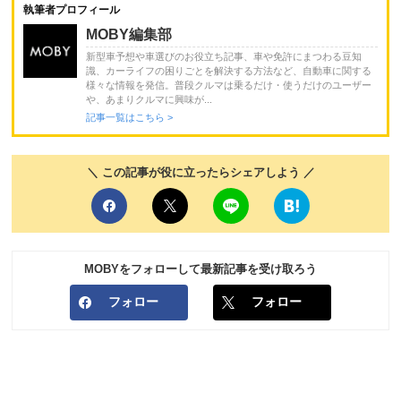
執筆者プロフィール
MOBY編集部
新型車予想や車選びのお役立ち記事、車や免許にまつわる豆知
識、カーライフの困りごとを解決する方法など、自動車に関する
様々な情報を発信。普段クルマは乗るだけ・使うだけのユーザー
や、あまりクルマに興味が...
記事一覧はこちら >
＼ この記事が役に立ったらシェアしよう ／
MOBYをフォローして最新記事を受け取ろう
フォロー
フォロー