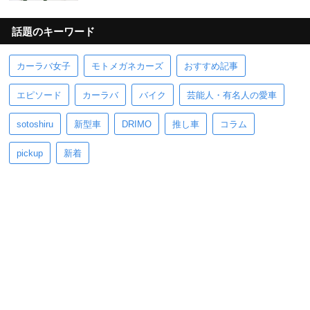
話題のキーワード
カーラバ女子
モトメガネカーズ
おすすめ記事
エピソード
カーラバ
バイク
芸能人・有名人の愛車
sotoshiru
新型車
DRIMO
推し車
コラム
pickup
新着
ホーム
ニュース
お役立ち情報
車を楽しむ
カー用品
エンタメ