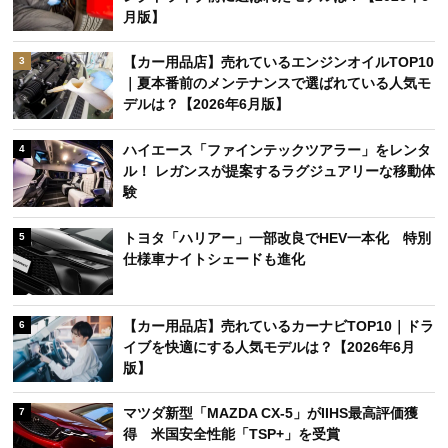
月版】
【カー用品店】売れているエンジンオイルTOP10
3
｜夏本番前のメンテナンスで選ばれている人気モ
デルは？【2026年6月版】
ハイエース「ファインテックツアラー」をレンタ
4
ル！ レガンスが提案するラグジュアリーな移動体
験
トヨタ「ハリアー」一部改良でHEV一本化 特別
5
仕様車ナイトシェードも進化
【カー用品店】売れているカーナビTOP10｜ドラ
6
イブを快適にする人気モデルは？【2026年6月
版】
マツダ新型「MAZDA CX-5」がIIHS最高評価獲
7
得 米国安全性能「TSP+」を受賞