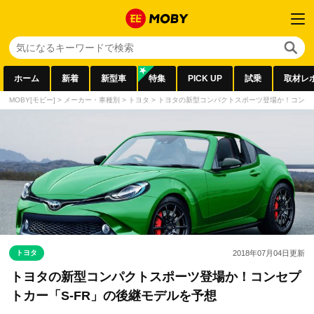
ホーム
新着
新型車
特集
PICK UP
試乗
取材レ
MOBY[モビー]
>
メーカー・車種別
>
トヨタ
>
トヨタの新型コンパクトスポーツ登場か！コンセプ
トヨタ
2018年07月04日
更新
トヨタの新型コンパクトスポーツ登場か！コンセプ
トカー「S-FR」の後継モデルを予想