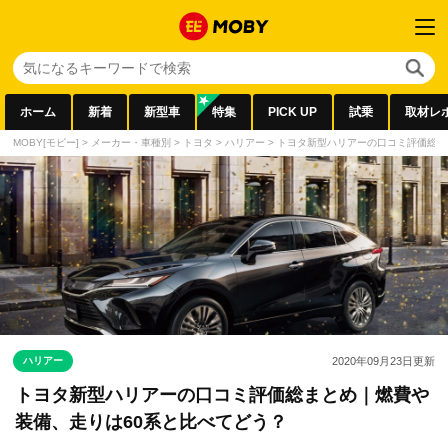
ホーム
新着
新型車
特集
PICK UP
試乗
取材レ
MOBY[モビー]
>
メーカー・車種別
>
トヨタ
>
ハリアー
>
トヨタ新型ハリアーの口コミ評価総ま
ハリアー
2020年09月23日
更新
トヨタ新型ハリアーの口コミ評価総まとめ｜燃費や
装備、走りは60系と比べてどう？