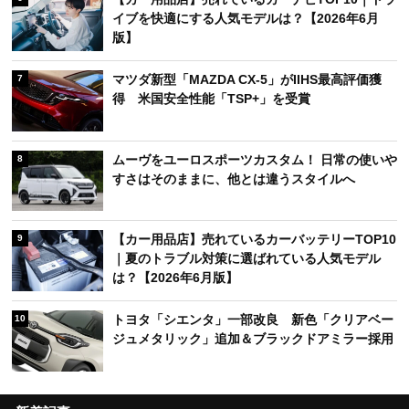
イブを快適にする人気モデルは？【2026年6月
版】
マツダ新型「MAZDA CX-5」がIIHS最高評価獲
7
得 米国安全性能「TSP+」を受賞
ムーヴをユーロスポーツカスタム！ 日常の使いや
8
すさはそのままに、他とは違うスタイルへ
【カー用品店】売れているカーバッテリーTOP10
9
｜夏のトラブル対策に選ばれている人気モデル
は？【2026年6月版】
トヨタ「シエンタ」一部改良 新色「クリアベー
10
ジュメタリック」追加＆ブラックドアミラー採用