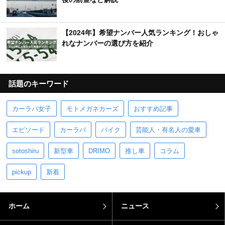
【2024年】希望ナンバー人気ランキング！おしゃ
れなナンバーの選び方を紹介
話題のキーワード
カーラバ女子
モトメガネカーズ
おすすめ記事
エピソード
カーラバ
バイク
芸能人・有名人の愛車
sotoshiru
新型車
DRIMO
推し車
コラム
pickup
新着
ホーム
ニュース