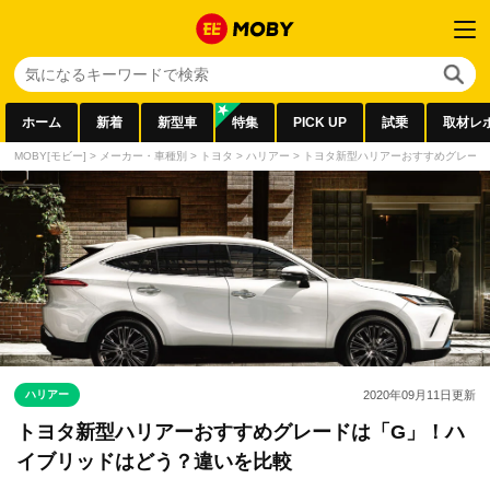
ホーム
新着
新型車
特集
PICK UP
試乗
取材レ
MOBY[モビー]
>
メーカー・車種別
>
トヨタ
>
ハリアー
>
トヨタ新型ハリアーおすすめグレード
ハリアー
2020年09月11日
更新
トヨタ新型ハリアーおすすめグレードは「G」！ハ
イブリッドはどう？違いを比較