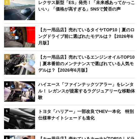
レクサス新型「ES」発売！「未来感あってかっこ
1
いい」「価格が高すぎる」SNSで賛否の声
【カー用品店】売れているタイヤTOP10｜夏のロ
2
ングドライブ前に選ばれたモデルは？【2026年6
月版】
【カー用品店】売れているエンジンオイルTOP10
3
｜夏本番前のメンテナンスで選ばれている人気モ
デルは？【2026年6月版】
ハイエース「ファインテックツアラー」をレンタ
4
ル！ レガンスが提案するラグジュアリーな移動体
験
トヨタ「ハリアー」一部改良でHEV一本化 特別
5
仕様車ナイトシェードも進化
【カー用品店】売れているカーナビTOP10｜ドラ
6