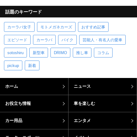
話題のキーワード
カーラバ女子
モトメガネカーズ
おすすめ記事
エピソード
カーラバ
バイク
芸能人・有名人の愛車
sotoshiru
新型車
DRIMO
推し車
コラム
pickup
新着
ホーム
ニュース
お役立ち情報
車を楽しむ
カー用品
エンタメ