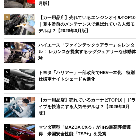
月版】
【カー用品店】売れているエンジンオイルTOP10
3
｜夏本番前のメンテナンスで選ばれている人気モ
デルは？【2026年6月版】
ハイエース「ファインテックツアラー」をレンタ
4
ル！ レガンスが提案するラグジュアリーな移動体
験
トヨタ「ハリアー」一部改良でHEV一本化 特別
5
仕様車ナイトシェードも進化
【カー用品店】売れているカーナビTOP10｜ドラ
6
イブを快適にする人気モデルは？【2026年6月
版】
マツダ新型「MAZDA CX-5」がIIHS最高評価獲
7
得 米国安全性能「TSP+」を受賞