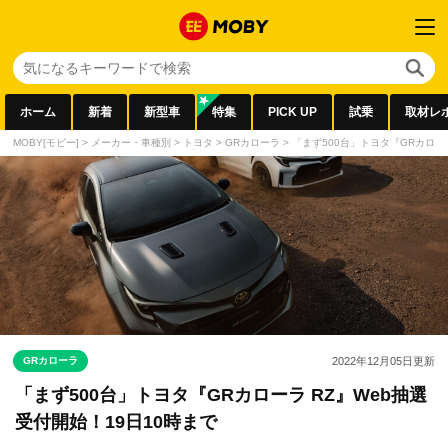
ホーム
新着
新型車
特集
PICK UP
試乗
取材レ
MOBY[モビー]
>
メーカー・車種別
>
トヨタ
>
GRカローラ
>
「まず500台」トヨタ『GRカローラ
GRカローラ
2022年12月05日
更新
「まず500台」トヨタ『GRカローラ RZ』Web抽選
受付開始！19日10時まで