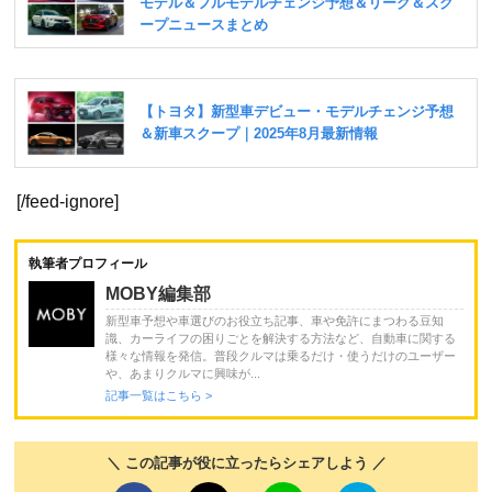
[/feed-ignore]
執筆者プロフィール
MOBY編集部
新型車予想や車選びのお役立ち記事、車や免許にまつわる豆知
識、カーライフの困りごとを解決する方法など、自動車に関する
様々な情報を発信。普段クルマは乗るだけ・使うだけのユーザー
や、あまりクルマに興味が...
記事一覧はこちら >
＼ この記事が役に立ったらシェアしよう ／