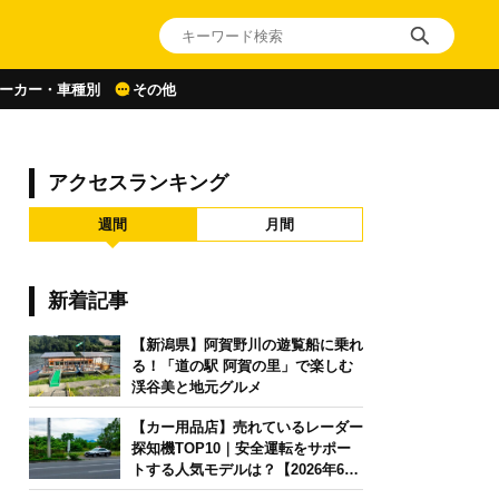
ーカー・車種別
その他
アクセスランキング
週間
月間
新着記事
【新潟県】阿賀野川の遊覧船に乗れ
る！「道の駅 阿賀の里」で楽しむ
渓谷美と地元グルメ
【カー用品店】売れているレーダー
探知機TOP10｜安全運転をサポー
トする人気モデルは？【2026年6月
版】