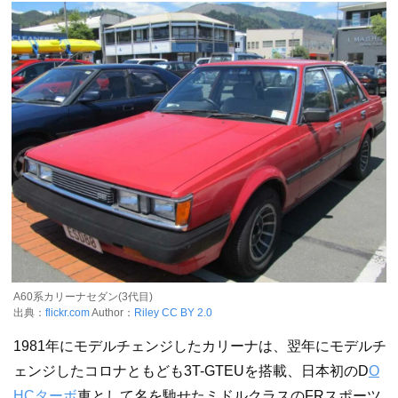
A60系カリーナセダン(3代目)
出典：
flickr.com
Author：
Riley
CC BY 2.0
1981年にモデルチェンジしたカリーナは、翌年にモデルチ
ェンジしたコロナともども3T-GTEUを搭載、日本初のD
O
HC
ターボ
車として名を馳せたミドルクラスのFRスポーツ