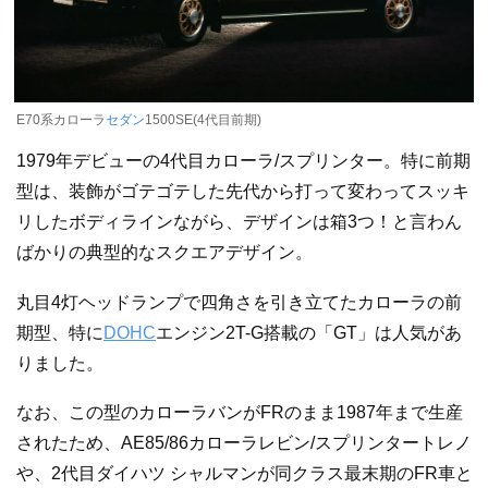
E70系カローラ
セダン
1500SE(4代目前期)
1979年デビューの4代目カローラ/スプリンター。特に前期
型は、装飾がゴテゴテした先代から打って変わってスッキ
リしたボディラインながら、デザインは箱3つ！と言わん
ばかりの典型的なスクエアデザイン。
丸目4灯ヘッドランプで四角さを引き立てたカローラの前
期型、特に
DOHC
エンジン2T-G搭載の「GT」は人気があ
りました。
なお、この型のカローラバンがFRのまま1987年まで生産
されたため、AE85/86カローラレビン/スプリンタートレノ
や、2代目ダイハツ シャルマンが同クラス最末期のFR車と