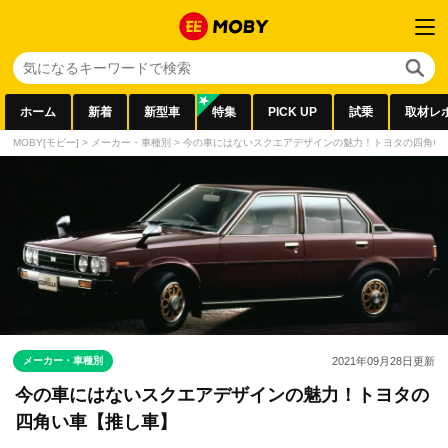
ホーム
新着
新型車
特集
PICK UP
試乗
取材レ
MOBY[モビー]
>
メーカー・車種別
>
今の車にはないスクエアデザインの魅力！トヨタの四角い
メーカー・車種別
2021年09月28日
更新
今の車にはないスクエアデザインの魅力！トヨタの
四角い車【推し車】