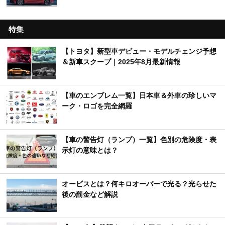
特集
【トヨタ】新型車デビュー・モデルチェンジ予想
＆新車スクープ｜2025年8月最新情報
【車のエンブレム一覧】日本車＆外車の珍しいマ
ーク・ロゴを完全網羅
【車の警告灯（ランプ）一覧】色別の危険度・表
示灯の意味とは？
オービスとは？何キロオーバーで光る？光らせた
後の罰金など解説