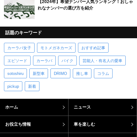
【2024年】希望ナンバー人気ランキング！おしゃ
れなナンバーの選び方を紹介
話題のキーワード
カーラバ女子
モトメガネカーズ
おすすめ記事
エピソード
カーラバ
バイク
芸能人・有名人の愛車
sotoshiru
新型車
DRIMO
推し車
コラム
pickup
新着
ホーム
ニュース
お役立ち情報
車を楽しむ