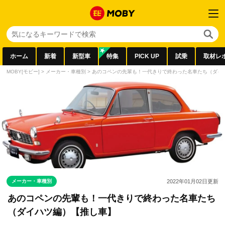
ホーム
新着
新型車
特集
PICK UP
試乗
取材レ
MOBY[モビー]
>
メーカー・車種別
>
あのコペンの先輩も！一代きりで終わった名車たち（ダイ
メーカー・車種別
2022年01月02日
更新
あのコペンの先輩も！一代きりで終わった名車たち
（ダイハツ編）【推し車】