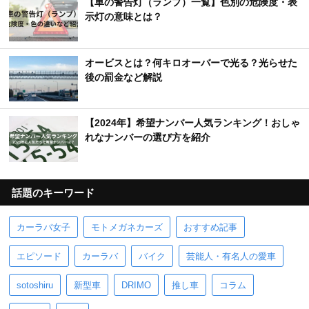
【車の警告灯（ランプ）一覧】色別の危険度・表
示灯の意味とは？
オービスとは？何キロオーバーで光る？光らせた
後の罰金など解説
【2024年】希望ナンバー人気ランキング！おしゃ
れなナンバーの選び方を紹介
話題のキーワード
カーラバ女子
モトメガネカーズ
おすすめ記事
エピソード
カーラバ
バイク
芸能人・有名人の愛車
sotoshiru
新型車
DRIMO
推し車
コラム