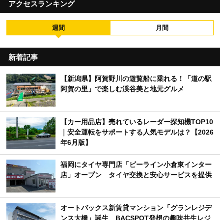
アクセスランキング
週間
月間
新着記事
【新潟県】阿賀野川の遊覧船に乗れる！「道の駅
阿賀の里」で楽しむ渓谷美と地元グルメ
【カー用品店】売れているレーダー探知機TOP10
｜安全運転をサポートする人気モデルは？【2026
年6月版】
福岡にタイヤ専門店「ビーライン小倉東インター
店」オープン タイヤ交換と安心サービスを提供
オートバックス新賃貸マンション「グランレジデ
ンス大橋」誕生 BACSPOT発想の趣味共生レジ