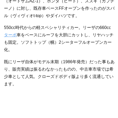
（オートザムAZ-1）、ホンダ（ビート）、スズキ（カプチ
ーノ）に対し、既存車ベースFFオープンを作ったのがスバ
ル（ヴィヴィオt-top）やダイハツです。
550cc時代からの軽スペシャリティカー。リーザの660cc
ターボ
車をベースにルーフを大胆にカットし、リヤハッチ
も固定。ソフトトップ（幌）2シーターフルオープンカー
化。
既にリーザ自体がモデル末期（1986年発売）だった事もあ
り、販売実績は振るわなかったものの、中古車市場では希
少車として人気。クローズドボディ版より多く流通してい
ます。