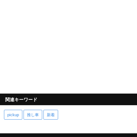
関連キーワード
pickup
推し車
新着