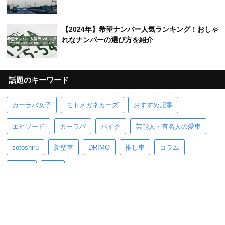
【2024年】希望ナンバー人気ランキング！おしゃ
れなナンバーの選び方を紹介
話題のキーワード
カーラバ女子
モトメガネカーズ
おすすめ記事
エピソード
カーラバ
バイク
芸能人・有名人の愛車
sotoshiru
新型車
DRIMO
推し車
コラム
pickup
新着
ホーム
ニュース