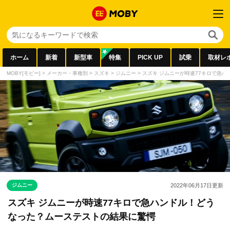
ホーム
新着
新型車
特集
PICK UP
試乗
取材レ
MOBY[モビー]
>
メーカー・車種別
>
スズキ
>
ジムニー
>
スズキ ジムニーが時速77キロで急
ジムニー
2022年06月17日
更新
スズキ ジムニーが時速77キロで急ハンドル！どう
なった？ムーステストの結果に驚愕