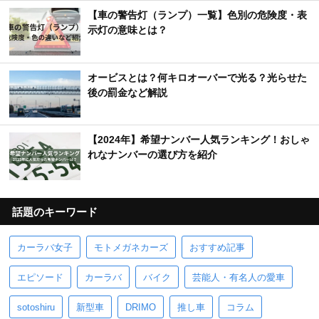
【車の警告灯（ランプ）一覧】色別の危険度・表
示灯の意味とは？
オービスとは？何キロオーバーで光る？光らせた
後の罰金など解説
【2024年】希望ナンバー人気ランキング！おしゃ
れなナンバーの選び方を紹介
話題のキーワード
カーラバ女子
モトメガネカーズ
おすすめ記事
エピソード
カーラバ
バイク
芸能人・有名人の愛車
sotoshiru
新型車
DRIMO
推し車
コラム