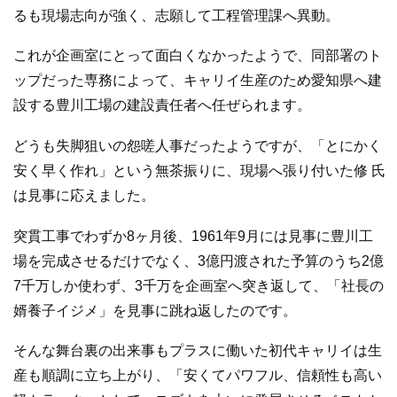
るも現場志向が強く、志願して工程管理課へ異動。
これが企画室にとって面白くなかったようで、同部署のト
ップだった専務によって、キャリイ生産のため愛知県へ建
設する豊川工場の建設責任者へ任ぜられます。
どうも失脚狙いの怨嗟人事だったようですが、「とにかく
安く早く作れ」という無茶振りに、現場へ張り付いた修 氏
は見事に応えました。
突貫工事でわずか8ヶ月後、1961年9月には見事に豊川工
場を完成させるだけでなく、3億円渡された予算のうち2億
7千万しか使わず、3千万を企画室へ突き返して、「社長の
婿養子イジメ」を見事に跳ね返したのです。
そんな舞台裏の出来事もプラスに働いた初代キャリイは生
産も順調に立ち上がり、「安くてパワフル、信頼性も高い