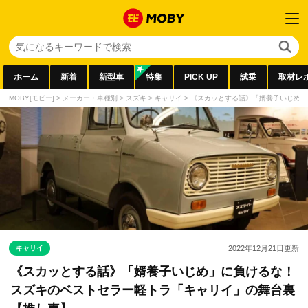
ホーム
新着
新型車
特集
PICK UP
試乗
取材レ
MOBY[モビー]
>
メーカー・車種別
>
スズキ
>
キャリイ
>
《スカッとする話》「婿養子いじめ」
キャリイ
2022年12月21日
更新
《スカッとする話》「婿養子いじめ」に負けるな！
スズキのベストセラー軽トラ「キャリイ」の舞台裏