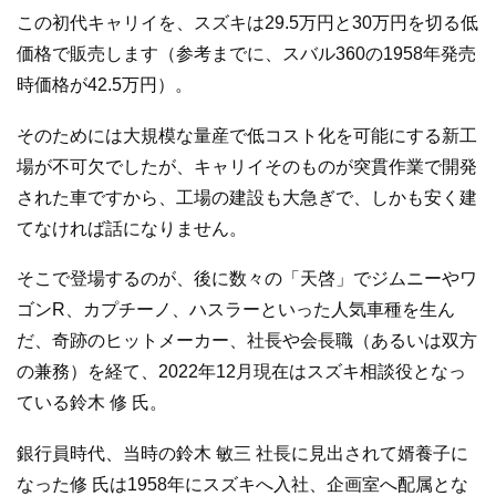
この初代キャリイを、スズキは29.5万円と30万円を切る低
価格で販売します（参考までに、スバル360の1958年発売
時価格が42.5万円）。
そのためには大規模な量産で低コスト化を可能にする新工
場が不可欠でしたが、キャリイそのものが突貫作業で開発
された車ですから、工場の建設も大急ぎで、しかも安く建
てなければ話になりません。
そこで登場するのが、後に数々の「天啓」でジムニーやワ
ゴンR、カプチーノ、ハスラーといった人気車種を生ん
だ、奇跡のヒットメーカー、社長や会長職（あるいは双方
の兼務）を経て、2022年12月現在はスズキ相談役となっ
ている鈴木 修 氏。
銀行員時代、当時の鈴木 敏三 社長に見出されて婿養子に
なった修 氏は1958年にスズキへ入社、企画室へ配属とな