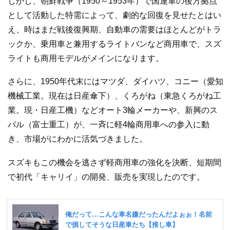
しかし、朝鮮戦争（1950～1953年）で国連軍の後方拠点
として活動した特需によって、劇的な回復を見せたとはい
え、時はまだ戦後復興期、自動車の需要はほとんどがトラ
ックか、乗用車と兼用するライトバンなど商用車で、スズ
ライトも商用モデルがメインになります。
さらに、1950年代末にはマツダ、ダイハツ、コニー（愛知
機械工業。現在は日産傘下）、くろがね（東急くろがね工
業。現・日産工機）などオート3輪メーカーや、新興のス
バル（富士重工）が、一斉に軽4輪商用車への参入に動
き、市場がにわかに活気づきました。
スズキもこの機会を逃さず軽商用車の強化を決断、短期間
で初代「キャリイ」の開発、販売を実現したのです。