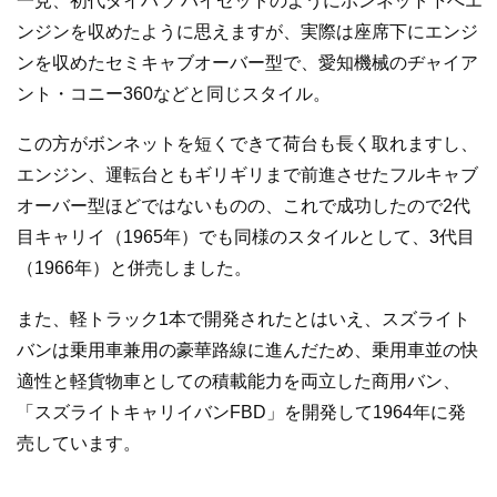
一見、初代ダイハツ ハイゼットのようにボンネット下へエ
ンジンを収めたように思えますが、実際は座席下にエンジ
ンを収めたセミキャブオーバー型で、愛知機械のヂャイア
ント・コニー360などと同じスタイル。
この方がボンネットを短くできて荷台も長く取れますし、
エンジン、運転台ともギリギリまで前進させたフルキャブ
オーバー型ほどではないものの、これで成功したので2代
目キャリイ（1965年）でも同様のスタイルとして、3代目
（1966年）と併売しました。
また、軽トラック1本で開発されたとはいえ、スズライト
バンは乗用車兼用の豪華路線に進んだため、乗用車並の快
適性と軽貨物車としての積載能力を両立した商用バン、
「スズライトキャリイバンFBD」を開発して1964年に発
売しています。