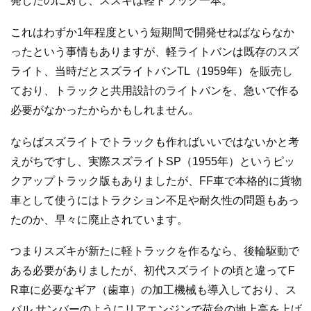
発したのに対し、スズキは軽トラック一本。
これはわずか1年程度という短期間で開発せねばならなか
ったという事情もありますが、軽ライトバンは既存のスズ
ライト、当時だとスズライトバンTL（1959年）を販売し
ており、トラックと共用設計のライトバンを、急いで作る
必要がなかったからかもしれません。
ならばスズライトでトラックも作ればいいではないかと考
えがちですし、実際スズライトSP（1955年）というピッ
クアップトラック版もありましたが、FF車で本格的に貨物
車として使うにはトラクション不足や耐久性の問題もあっ
たのか、早々に廃止されています。
つまりスズキが新たに軽トラックを作るなら、後輪駆動で
ある必要がありましたが、初代スズライトの頃と違ってF
R車に必要なギア（歯車）の加工機械も導入しており、ス
バル サンバーのようにリアエンジンで荷台の地上高を上げ