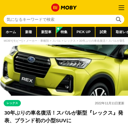
ホーム
新着
新型車
特集
PICK UP
試乗
取材レ
MOBY[モビー]
>
メーカー・車種別
>
スバル
>
レックス
>
30年ぶりの車名復活！スバルが新型
レックス
2022年11月11日
更新
30年ぶりの車名復活！スバルが新型『レックス』発
表、ブランド初の小型SUVに