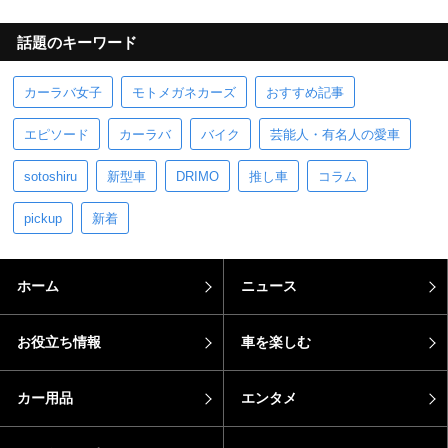
話題のキーワード
カーラバ女子
モトメガネカーズ
おすすめ記事
エピソード
カーラバ
バイク
芸能人・有名人の愛車
sotoshiru
新型車
DRIMO
推し車
コラム
pickup
新着
ホーム
ニュース
お役立ち情報
車を楽しむ
カー用品
エンタメ