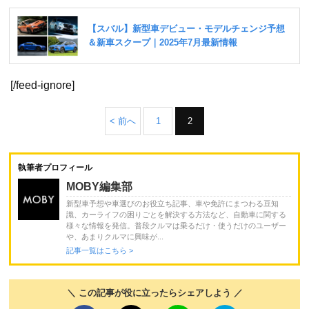
[/feed-ignore]
< 前へ
1
2
執筆者プロフィール
MOBY編集部
新型車予想や車選びのお役立ち記事、車や免許にまつわる豆知
識、カーライフの困りごとを解決する方法など、自動車に関する
様々な情報を発信。普段クルマは乗るだけ・使うだけのユーザー
や、あまりクルマに興味が...
記事一覧はこちら >
＼ この記事が役に立ったらシェアしよう ／