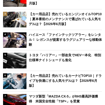
月版】
【カー用品店】売れているエンジンオイルTOP10
3
｜夏本番前のメンテナンスで選ばれている人気モ
デルは？【2026年6月版】
ハイエース「ファインテックツアラー」をレンタ
4
ル！ レガンスが提案するラグジュアリーな移動体
験
トヨタ「ハリアー」一部改良でHEV一本化 特別
5
仕様車ナイトシェードも進化
【カー用品店】売れているカーナビTOP10｜ドラ
6
イブを快適にする人気モデルは？【2026年6月
版】
マツダ新型「MAZDA CX-5」がIIHS最高評価獲
7
得 米国安全性能「TSP+」を受賞