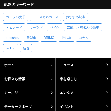
話題のキーワード
カーラバ女子
モトメガネカーズ
おすすめ記事
エピソード
カーラバ
バイク
芸能人・有名人の愛車
sotoshiru
新型車
DRIMO
推し車
コラム
pickup
新着
ホーム
ニュース
お役立ち情報
車を楽しむ
カー用品
エンタメ
モータースポーツ
イベント