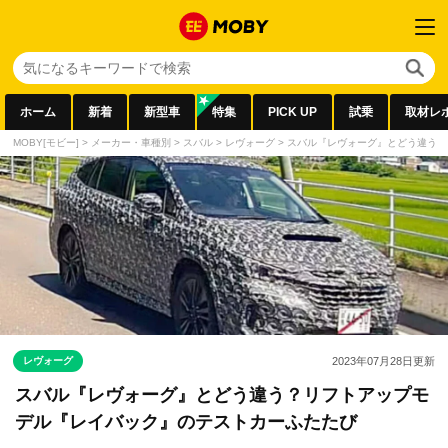
ホーム
新着
新型車
特集
PICK UP
試乗
取材レ
MOBY[モビー]
>
メーカー・車種別
>
スバル
>
レヴォーグ
>
スバル『レヴォーグ』とどう違う？
レヴォーグ
2023年07月28日
更新
スバル『レヴォーグ』とどう違う？リフトアップモ
デル『レイバック』のテストカーふたたび