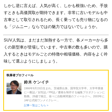
しかし逆に言えば、人気が高く、しかも根強いため、手放
すときも高価買取が期待できます。非常に古いモデルも中
古車として取引されるため、長く乗っても売り物になるの
も「ジムニー」ならではの魅力ではないでしょうか。
SUV人気は、まだまだ加熱する一方で、各メーカーから多
くの新型車が登場しています。中古車の数も多いので、購
入するときはモデルごとの特徴や相場価格、内容をよく吟
味して選ぶようにしましょう。
執筆者プロフィール
鈴木 ケンイチ
1966年9月15日生まれ。茨城県出身。国学院大学卒。大学卒業後
に一般誌／女性誌／PR誌／書籍を制作する編集プロダクションに
勤務。28歳で独立。徐々に自動車関連のフィールドへ。2003年に
JAF公式戦ワンメイクレー...
記事一覧はこちら >