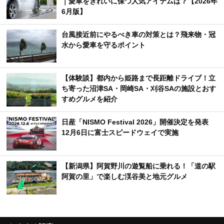
｜愛車をきれいに保つ人気アイテムは？【2026年
6月版】
台風接近前にやるべき車の対策とは？飛来物・冠
水から愛車を守るポイント
【体験談】都内から姫路まで長距離ドライブ！立
ち寄った沼津SA・岡崎SA・刈谷SAの施設とおす
すめグルメを紹介
日産「NISMO Festival 2026」開催決定を発表
12月6日に富士スピードウェイで実施
【新潟県】阿賀野川の遊覧船に乗れる！「道の駅
阿賀の里」で楽しむ渓谷美と地元グルメ