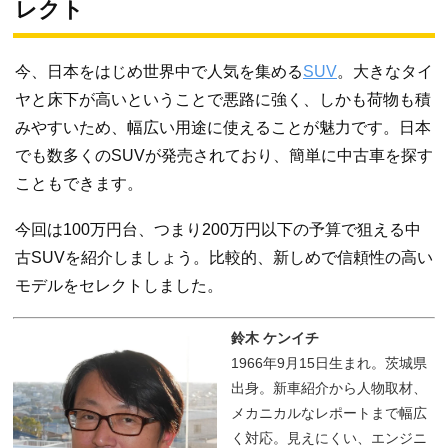
レクト
今、日本をはじめ世界中で人気を集める
SUV
。大きなタイ
ヤと床下が高いということで悪路に強く、しかも荷物も積
みやすいため、幅広い用途に使えることが魅力です。日本
でも数多くのSUVが発売されており、簡単に中古車を探す
こともできます。
今回は100万円台、つまり200万円以下の予算で狙える中
古SUVを紹介しましょう。比較的、新しめで信頼性の高い
モデルをセレクトしました。
鈴木 ケンイチ
1966年9月15日生まれ。茨城県
出身。新車紹介から人物取材、
メカニカルなレポートまで幅広
く対応。見えにくい、エンジニ