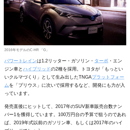
2016年モデルのC-HR 「G」
パワートレイン
は1.2リッター・ガソリン・
ターボ
・エン
ジン車と
ハイブリッド
の2種を採用。トヨタが「もっとい
いクルマづくり」として生み出したTNGA
プラットフォー
ム
を「プリウス」に次いで採用するなど、開発にも力が入
っています。
発売直後にヒットして、2017年のSUV新車販売台数ナン
バー1を獲得しています。100万円台の予算で狙うのであれ
ば、2019年式以前のガソリン車、もしくは2017年のハイ