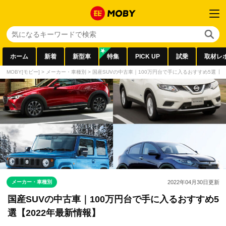
ホーム
新着
新型車
特集
PICK UP
試乗
取材レ
MOBY[モビー]
>
メーカー・車種別
>
国産SUVの中古車｜100万円台で手に入るおすすめ5選【2
メーカー・車種別
2022年04月30日
更新
国産SUVの中古車｜100万円台で手に入るおすすめ5
選【2022年最新情報】