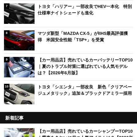
トヨタ「ハリアー」一部改良でHEV一本化 特別
7
仕様車ナイトシェードも進化
マツダ新型「MAZDA CX-5」がIIHS最高評価獲
8
得 米国安全性能「TSP+」を受賞
【カー用品店】売れているカーバッテリーTOP10
9
｜夏のトラブル対策に選ばれている人気モデル
は？【2026年6月版】
トヨタ「シエンタ」一部改良 新色「クリアベー
10
ジュメタリック」追加＆ブラックドアミラー採用
新着記事
【カー用品店】売れているカーシャンプーTOP10