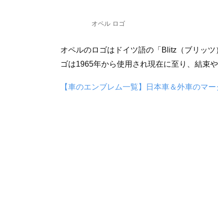
オペル ロゴ
オペルのロゴはドイツ語の「Blitz（ブリ
ゴは1965年から使用され現在に至り、結束
【車のエンブレム一覧】日本車＆外車のマー