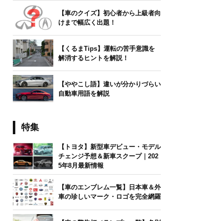
【車のクイズ】初心者から上級者向
けまで幅広く出題！
【くるまTips】運転の苦手意識を
解消するヒントを解説！
【ややこし語】違いが分かりづらい
自動車用語を解説
特集
【トヨタ】新型車デビュー・モデル
チェンジ予想＆新車スクープ｜202
5年8月最新情報
【車のエンブレム一覧】日本車＆外
車の珍しいマーク・ロゴを完全網羅