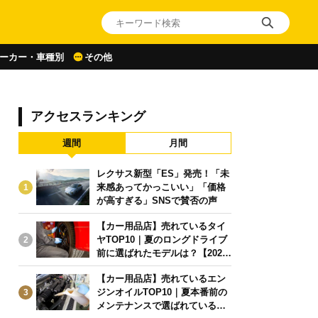
ーカー・車種別
その他
アクセスランキング
週間
月間
レクサス新型「ES」発売！「未
来感あってかっこいい」「価格
1
が高すぎる」SNSで賛否の声
【カー用品店】売れているタイ
ヤTOP10｜夏のロングドライブ
2
前に選ばれたモデルは？【2026
年6月版】
【カー用品店】売れているエン
ジンオイルTOP10｜夏本番前の
3
メンテナンスで選ばれている人