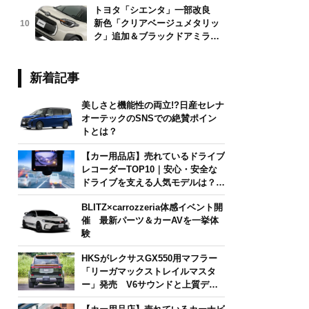
トヨタ「シエンタ」一部改良
新色「クリアベージュメタリッ
10
ク」追加＆ブラックドアミラー
採用
新着記事
美しさと機能性の両立!?日産セレナ
オーテックのSNSでの絶賛ポイン
トとは？
【カー用品店】売れているドライブ
レコーダーTOP10｜安心・安全な
ドライブを支える人気モデルは？
【2026年6月版】
BLITZ×carrozzeria体感イベント開
催 最新パーツ＆カーAVを一挙体
験
HKSがレクサスGX550用マフラー
「リーガマックストレイルマスタ
ー」発売 V6サウンドと上質デザ
インを両立