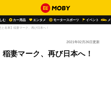
しむ
カー用品
エンタメ
モータースポーツ
イベント
メ
史と名車】稲妻マーク、再び日本へ！
2021年02月26日
更新
】稲妻マーク、再び日本へ！