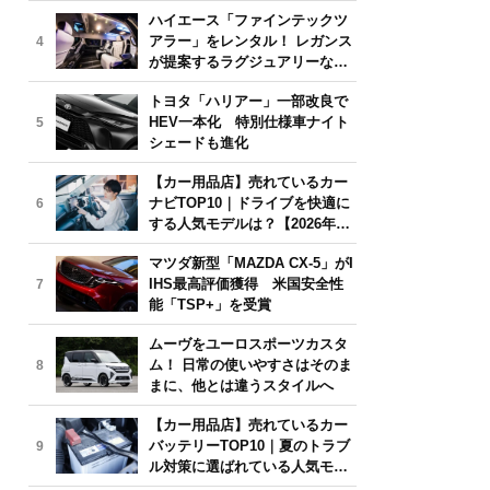
気モデルは？【2026年6月版】
ハイエース「ファインテックツ
アラー」をレンタル！ レガンス
4
が提案するラグジュアリーな移
動体験
トヨタ「ハリアー」一部改良で
HEV一本化 特別仕様車ナイト
5
シェードも進化
【カー用品店】売れているカー
ナビTOP10｜ドライブを快適に
6
する人気モデルは？【2026年6
月版】
マツダ新型「MAZDA CX-5」がI
IHS最高評価獲得 米国安全性
7
能「TSP+」を受賞
ムーヴをユーロスポーツカスタ
ム！ 日常の使いやすさはそのま
8
まに、他とは違うスタイルへ
【カー用品店】売れているカー
バッテリーTOP10｜夏のトラブ
9
ル対策に選ばれている人気モデ
ルは？【2026年6月版】