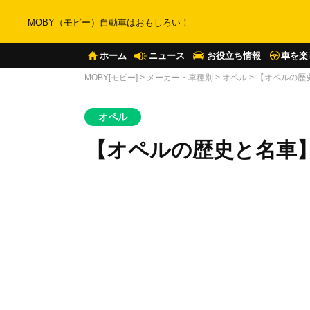
MOBY（モビー）自動車はおもしろい！
ホーム
ニュース
お役立ち情報
車を楽
MOBY[モビー]
>
メーカー・車種別
>
オペル
>
【オペルの歴
オペル
【オペルの歴史と名車