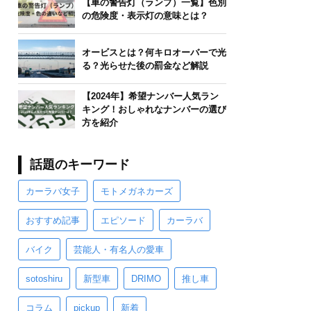
【車の警告灯（ランプ）一覧】色別
の危険度・表示灯の意味とは？
オービスとは？何キロオーバーで光
る？光らせた後の罰金など解説
【2024年】希望ナンバー人気ラン
キング！おしゃれなナンバーの選び
方を紹介
話題のキーワード
カーラバ女子
モトメガネカーズ
おすすめ記事
エピソード
カーラバ
バイク
芸能人・有名人の愛車
sotoshiru
新型車
DRIMO
推し車
コラム
pickup
新着