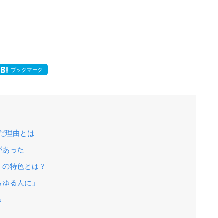
ブックマーク
んだ理由とは
があった
」の特色とは？
らゆる人に」
る