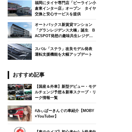
福岡にタイヤ専門店「ビーライン小
倉東インター店」オープン タイヤ
交換と安心サービスを提供
オートバックス新賃貸マンション
「グランレジデンス大橋」誕生 B
ACSPOT発想の趣味共生レジデン
ス
スバル「ステラ」改良モデル発表
運転支援機能を大幅アップデート
おすすめ記事
【国産＆外車】新型デビュー・モデ
ルチェンジ予想＆新車スクープ・リ
ーク情報一覧
#みぃぱーきんぐの車紹介【MOBY
×YouTuber】
【車のクイズ】初心者から上級者向