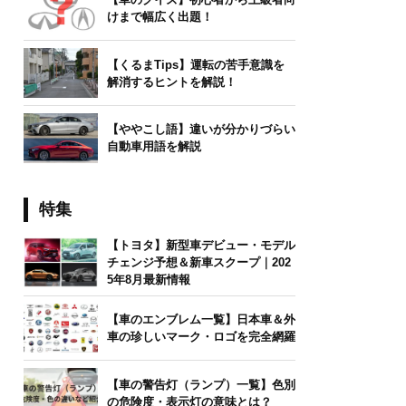
けまで幅広く出題！
【くるまTips】運転の苦手意識を
解消するヒントを解説！
【ややこし語】違いが分かりづらい
自動車用語を解説
特集
【トヨタ】新型車デビュー・モデル
チェンジ予想＆新車スクープ｜202
5年8月最新情報
【車のエンブレム一覧】日本車＆外
車の珍しいマーク・ロゴを完全網羅
【車の警告灯（ランプ）一覧】色別
の危険度・表示灯の意味とは？