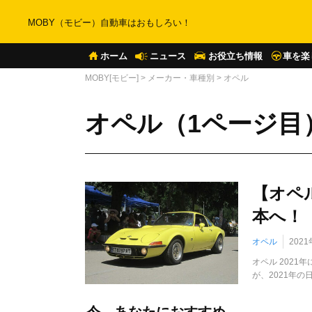
MOBY（モビー）自動車はおもしろい！
ホーム
ニュース
お役立ち情報
車を楽
MOBY[モビー]
>
メーカー・車種別
>
オペル
オペル（1ページ目
【オペ
本へ！
オペル
202
オペル 2021
が、2021年の
今、あなたにおすすめ