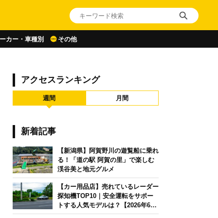
ーカー・車種別
その他
アクセスランキング
週間
月間
新着記事
【新潟県】阿賀野川の遊覧船に乗れ
る！「道の駅 阿賀の里」で楽しむ
渓谷美と地元グルメ
【カー用品店】売れているレーダー
探知機TOP10｜安全運転をサポー
トする人気モデルは？【2026年6月
版】