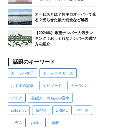
オービスとは？何キロオーバーで光
る？光らせた後の罰金など解説
【2024年】希望ナンバー人気ラン
キング！おしゃれなナンバーの選び
方を紹介
話題のキーワード
カーラバ女子
モトメガネカーズ
おすすめ記事
エピソード
カーラバ
バイク
芸能人・有名人の愛車
sotoshiru
新型車
DRIMO
推し車
コラム
pickup
新着