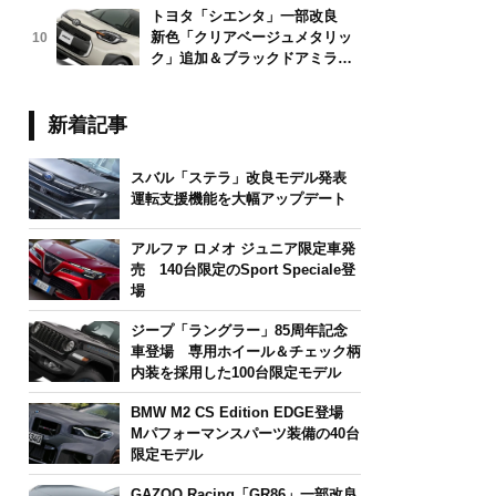
トヨタ「シエンタ」一部改良
新色「クリアベージュメタリッ
10
ク」追加＆ブラックドアミラー
採用
新着記事
スバル「ステラ」改良モデル発表
運転支援機能を大幅アップデート
アルファ ロメオ ジュニア限定車発
売 140台限定のSport Speciale登
場
ジープ「ラングラー」85周年記念
車登場 専用ホイール＆チェック柄
内装を採用した100台限定モデル
BMW M2 CS Edition EDGE登場
Mパフォーマンスパーツ装備の40台
限定モデル
GAZOO Racing「GR86」一部改良