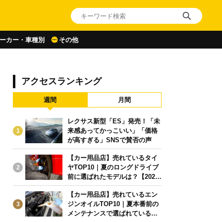
ーカー・車種別
その他
アクセスランキング
週間
月間
レクサス新型「ES」発売！「未
来感あってかっこいい」「価格
1
が高すぎる」SNSで賛否の声
【カー用品店】売れているタイ
ヤTOP10｜夏のロングドライブ
2
前に選ばれたモデルは？【2026
年6月版】
【カー用品店】売れているエン
ジンオイルTOP10｜夏本番前の
3
メンテナンスで選ばれている人