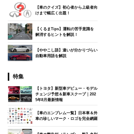
【車のクイズ】初心者から上級者向
けまで幅広く出題！
【くるまTips】運転の苦手意識を
解消するヒントを解説！
【ややこし語】違いが分かりづらい
自動車用語を解説
特集
【トヨタ】新型車デビュー・モデル
チェンジ予想＆新車スクープ｜202
5年8月最新情報
【車のエンブレム一覧】日本車＆外
車の珍しいマーク・ロゴを完全網羅