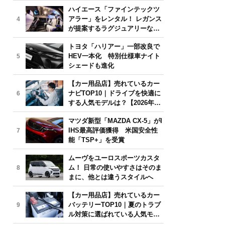
気モデルは？【2026年6月版】
ハイエース「ファインテックツ
アラー」をレンタル！ レガンス
4
が提案するラグジュアリーな移
動体験
トヨタ「ハリアー」一部改良で
HEV一本化 特別仕様車ナイト
5
シェードも進化
【カー用品店】売れているカー
ナビTOP10｜ドライブを快適に
6
する人気モデルは？【2026年6
月版】
マツダ新型「MAZDA CX-5」がI
IHS最高評価獲得 米国安全性
7
能「TSP+」を受賞
ムーヴをユーロスポーツカスタ
ム！ 日常の使いやすさはそのま
8
まに、他とは違うスタイルへ
【カー用品店】売れているカー
バッテリーTOP10｜夏のトラブ
9
ル対策に選ばれている人気モデ
ルは？【2026年6月版】