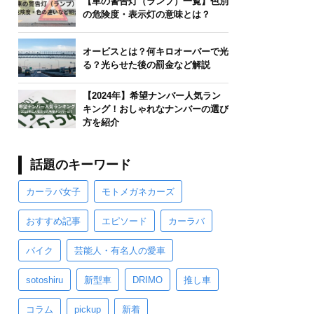
【車の警告灯（ランプ）一覧】色別
の危険度・表示灯の意味とは？
オービスとは？何キロオーバーで光
る？光らせた後の罰金など解説
【2024年】希望ナンバー人気ラン
キング！おしゃれなナンバーの選び
方を紹介
話題のキーワード
カーラバ女子
モトメガネカーズ
おすすめ記事
エピソード
カーラバ
バイク
芸能人・有名人の愛車
sotoshiru
新型車
DRIMO
推し車
コラム
pickup
新着