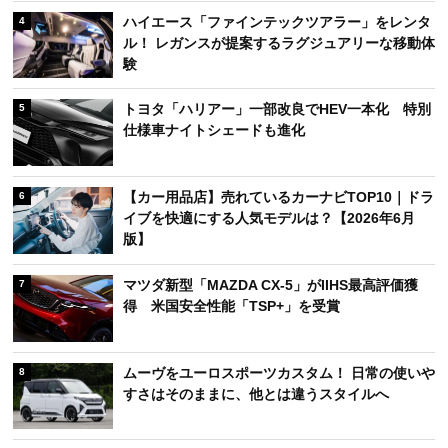
ハイエース「ファインテックツアラー」をレンタ
4
ル！ レガンスが提案するラグジュアリーな移動体
験
トヨタ「ハリアー」一部改良でHEV一本化 特別
5
仕様車ナイトシェードも進化
【カー用品店】売れているカーナビTOP10｜ドラ
6
イブを快適にする人気モデルは？【2026年6月
版】
マツダ新型「MAZDA CX-5」がIIHS最高評価獲
7
得 米国安全性能「TSP+」を受賞
ムーヴをユーロスポーツカスタム！ 日常の使いや
8
すさはそのままに、他とは違うスタイルへ