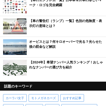
【車のエンブレム一覧】日本車＆外車の珍しいマ
ーク・ロゴを完全網羅
【車の警告灯（ランプ）一覧】色別の危険度・表
示灯の意味とは？
オービスとは？何キロオーバーで光る？光らせた
後の罰金など解説
【2024年】希望ナンバー人気ランキング！おしゃ
れなナンバーの選び方を紹介
話題のキーワード
カーラバ女子
モトメガネカーズ
おすすめ記事