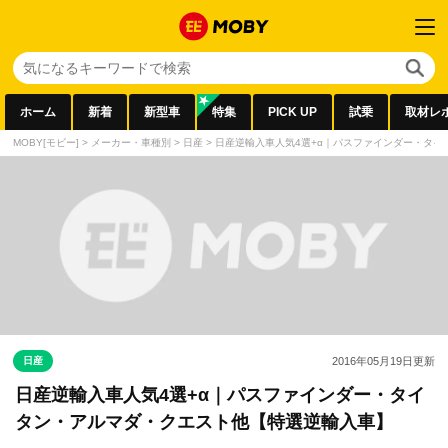
ホーム
新着
新型車
特集
PICK UP
試乗
取材レ
MOBY[モビー]
>
メーカー・車種別
>
日産
>
日産逆輸入車人気4選+α｜パスファインダー・タ
日産
2016年05月19日
更新
日産逆輸入車人気4選+α｜パスファインダー・タイ
タン・アルマダ・クエスト他【特選逆輸入車】