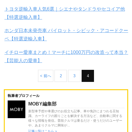
トヨタ逆輸入車人気6選｜シエナやタンドラやセコイア他
【特選逆輸入車】
ホンダ日本未発売車 パイロット・シビック・アコードクー
ペ【特選逆輸入車】
イチロー愛車まとめ！マーチに1000万円の改造って本当？
【芸能人の愛車】
< 前へ
2
3
4
執筆者プロフィール
MOBY編集部
新型車予想や車選びのお役立ち記事、車や免許にまつわる豆知
識、カーライフの困りごとを解決する方法など、自動車に関する
様々な情報を発信。普段クルマは乗るだけ・使うだけのユーザー
や、あまりクルマに興味が...
記事一覧はこちら >