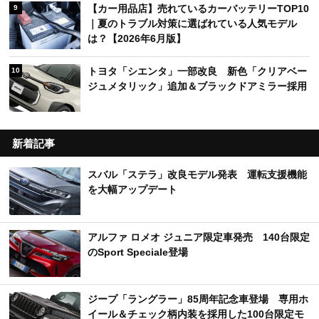
【カー用品店】売れているカーバッテリーTOP10
9
｜夏のトラブル対策に選ばれている人気モデル
は？【2026年6月版】
トヨタ「シエンタ」一部改良 新色「クリアベー
10
ジュメタリック」追加＆ブラックドアミラー採用
新着記事
スバル「ステラ」改良モデル発表 運転支援機能
を大幅アップデート
アルファ ロメオ ジュニア限定車発売 140台限定
のSport Speciale登場
ジープ「ラングラー」85周年記念車登場 専用ホ
イール＆チェック柄内装を採用した100台限定モ