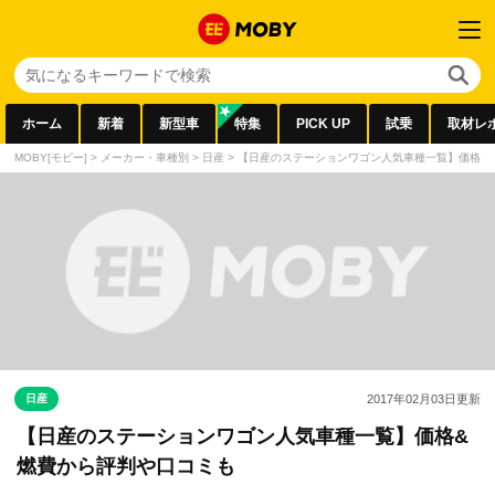
ホーム
新着
新型車
特集
PICK UP
試乗
取材レ
MOBY[モビー]
>
メーカー・車種別
>
日産
>
【日産のステーションワゴン人気車種一覧】価格&
日産
2017年02月03日
更新
【日産のステーションワゴン人気車種一覧】価格&
燃費から評判や口コミも