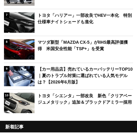
トヨタ「ハリアー」一部改良でHEV一本化 特別
7
仕様車ナイトシェードも進化
マツダ新型「MAZDA CX-5」がIIHS最高評価獲
8
得 米国安全性能「TSP+」を受賞
【カー用品店】売れているカーバッテリーTOP10
9
｜夏のトラブル対策に選ばれている人気モデル
は？【2026年6月版】
トヨタ「シエンタ」一部改良 新色「クリアベー
10
ジュメタリック」追加＆ブラックドアミラー採用
新着記事