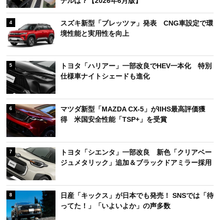
デルは？【2026年6月版】
スズキ新型「ブレッツァ」発表 CNG車設定で環
4
境性能と実用性を向上
トヨタ「ハリアー」一部改良でHEV一本化 特別
5
仕様車ナイトシェードも進化
マツダ新型「MAZDA CX-5」がIIHS最高評価獲
6
得 米国安全性能「TSP+」を受賞
トヨタ「シエンタ」一部改良 新色「クリアベー
7
ジュメタリック」追加＆ブラックドアミラー採用
日産「キックス」が日本でも発売！ SNSでは「待
8
ってた！」「いよいよか」の声多数