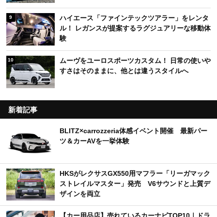
ハイエース「ファインテックツアラー」をレンタ
9
ル！ レガンスが提案するラグジュアリーな移動体
験
ムーヴをユーロスポーツカスタム！ 日常の使いや
10
すさはそのままに、他とは違うスタイルへ
新着記事
BLITZ×carrozzeria体感イベント開催 最新パー
ツ＆カーAVを一挙体験
HKSがレクサスGX550用マフラー「リーガマック
ストレイルマスター」発売 V6サウンドと上質デ
ザインを両立
【カー用品店】売れているカーナビTOP10｜ドラ