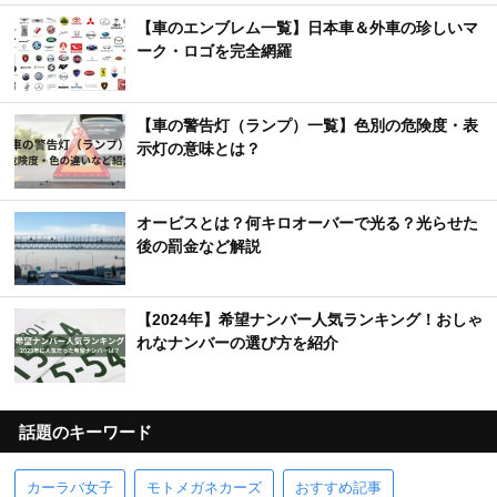
【車のエンブレム一覧】日本車＆外車の珍しいマ
ーク・ロゴを完全網羅
【車の警告灯（ランプ）一覧】色別の危険度・表
示灯の意味とは？
オービスとは？何キロオーバーで光る？光らせた
後の罰金など解説
【2024年】希望ナンバー人気ランキング！おしゃ
れなナンバーの選び方を紹介
話題のキーワード
カーラバ女子
モトメガネカーズ
おすすめ記事