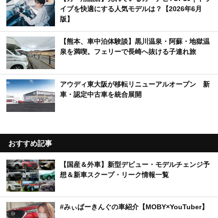
イブを快適にする人気モデルは？【2026年6月
版】
【熊本、車中泊体験談】黒川温泉・阿蘇・地獄温
泉を満喫。フェリーで長崎へ抜ける子連れ旅
アウディ東大阪が移転リニューアルオープン 新
車・認定中古車を統合展開
おすすめ記事
【国産＆外車】新型デビュー・モデルチェンジ予
想＆新車スクープ・リーク情報一覧
#みぃぱーきんぐの車紹介【MOBY×YouTuber】