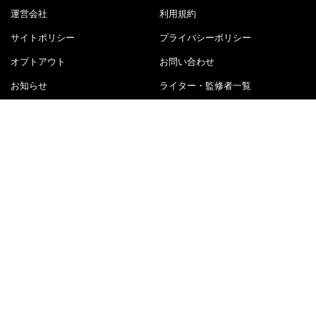
運営会社
利用規約
サイトポリシー
プライバシーポリシー
オプトアウト
お問い合わせ
お知らせ
ライター・監修者一覧
ライター募集中
エンジニア募集中
MOBY（モビー）自動車はおもしろい！
MOBY（モビー）は"MOTOR＆HOBBY"をコンセプトに、ク
ルマの楽しさや魅力を発信する自動車メディアです。新型
車情報やニュースからエンタメ情報まで幅広くお届けしま
す。