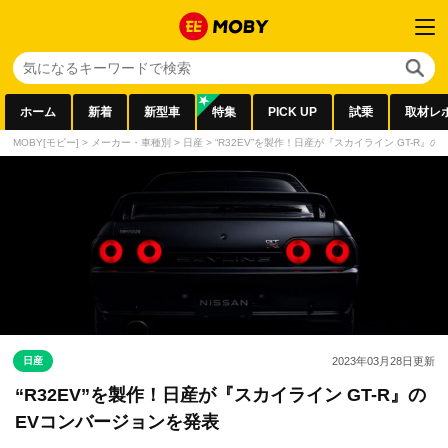
ホーム
新着
新型車
特集
PICK UP
試乗
取材レ
MOBY[モビー]
>
メーカー・車種別
>
日産
>
“R32EV”を製作！日産が『スカイライン GT-R』
日産
2023年03月28日
更新
“R32EV”を製作！日産が『スカイライン GT-R』の
EVコンバージョンを発表