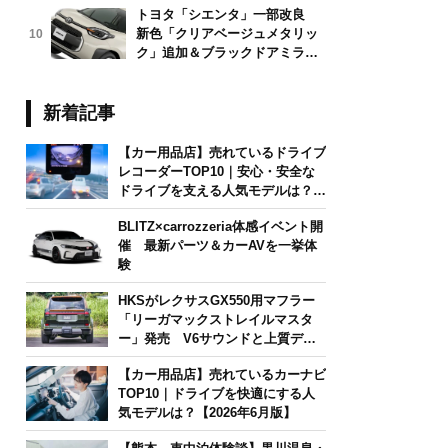
トヨタ「シエンタ」一部改良
新色「クリアベージュメタリッ
10
ク」追加＆ブラックドアミラー
採用
新着記事
【カー用品店】売れているドライブ
レコーダーTOP10｜安心・安全な
ドライブを支える人気モデルは？
【2026年6月版】
BLITZ×carrozzeria体感イベント開
催 最新パーツ＆カーAVを一挙体
験
HKSがレクサスGX550用マフラー
「リーガマックストレイルマスタ
ー」発売 V6サウンドと上質デザ
インを両立
【カー用品店】売れているカーナビ
TOP10｜ドライブを快適にする人
気モデルは？【2026年6月版】