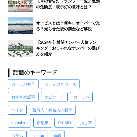
【車の警告灯（ランプ）一覧】色別
の危険度・表示灯の意味とは？
オービスとは？何キロオーバーで光
る？光らせた後の罰金など解説
【2024年】希望ナンバー人気ラン
キング！おしゃれなナンバーの選び
方を紹介
話題のキーワード
カーラバ女子
モトメガネカーズ
おすすめ記事
エピソード
カーラバ
バイク
芸能人・有名人の愛車
sotoshiru
新型車
DRIMO
推し車
コラム
pickup
新着