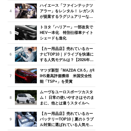
気モデルは？【2026年6月版】
ハイエース「ファインテックツ
アラー」をレンタル！ レガンス
4
が提案するラグジュアリーな移
動体験
トヨタ「ハリアー」一部改良で
HEV一本化 特別仕様車ナイト
5
シェードも進化
【カー用品店】売れているカー
ナビTOP10｜ドライブを快適に
6
する人気モデルは？【2026年6
月版】
マツダ新型「MAZDA CX-5」がI
IHS最高評価獲得 米国安全性
7
能「TSP+」を受賞
ムーヴをユーロスポーツカスタ
ム！ 日常の使いやすさはそのま
8
まに、他とは違うスタイルへ
【カー用品店】売れているカー
バッテリーTOP10｜夏のトラブ
9
ル対策に選ばれている人気モデ
ルは？【2026年6月版】