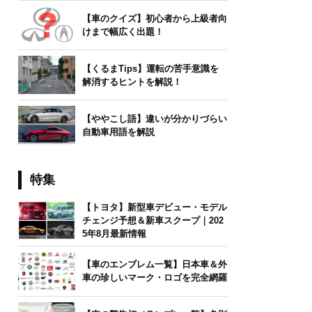
【車のクイズ】初心者から上級者向
けまで幅広く出題！
【くるまTips】運転の苦手意識を
解消するヒントを解説！
【ややこし語】違いが分かりづらい
自動車用語を解説
特集
【トヨタ】新型車デビュー・モデル
チェンジ予想＆新車スクープ｜202
5年8月最新情報
【車のエンブレム一覧】日本車＆外
車の珍しいマーク・ロゴを完全網羅