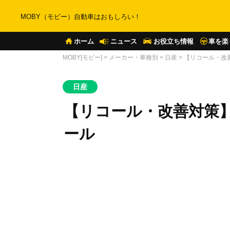
MOBY（モビー）自動車はおもしろい！
ホーム
ニュース
お役立ち情報
車を楽
MOBY[モビー]
>
メーカー・車種別
>
日産
>
【リコール・改
日産
【リコール・改善対策】
ール