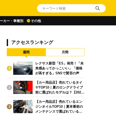
ーカー・車種別
その他
アクセスランキング
週間
月間
レクサス新型「ES」発売！「未
来感あってかっこいい」「価格
1
が高すぎる」SNSで賛否の声
【カー用品店】売れているタイ
ヤTOP10｜夏のロングドライブ
2
前に選ばれたモデルは？【2026
年6月版】
【カー用品店】売れているエン
ジンオイルTOP10｜夏本番前の
3
メンテナンスで選ばれている人