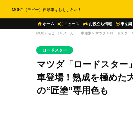
MOBY（モビー）自動車はおもしろい！
ホーム
ニュース
お役立ち情報
車を楽
MOBY[モビー]
>
メーカー・車種別
>
マツダ
>
ロードスター
ロードスター
マツダ「ロードスター」
車登場！熟成を極めた
の“匠塗”専用色も