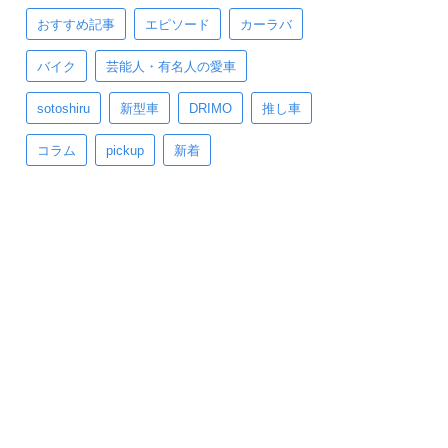
おすすめ記事
エピソード
カーラバ
バイク
芸能人・有名人の愛車
sotoshiru
新型車
DRIMO
推し車
コラム
pickup
新着