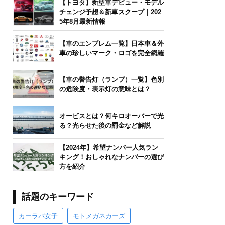
【トヨタ】新型車デビュー・モデル
チェンジ予想＆新車スクープ｜202
5年8月最新情報
【車のエンブレム一覧】日本車＆外
車の珍しいマーク・ロゴを完全網羅
【車の警告灯（ランプ）一覧】色別
の危険度・表示灯の意味とは？
オービスとは？何キロオーバーで光
る？光らせた後の罰金など解説
【2024年】希望ナンバー人気ラン
キング！おしゃれなナンバーの選び
方を紹介
話題のキーワード
カーラバ女子
モトメガネカーズ