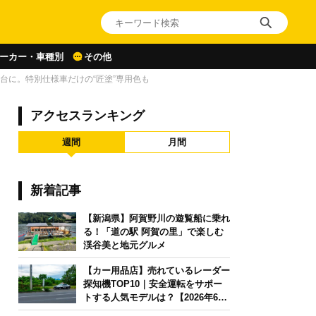
ーカー・車種別
その他
台に。特別仕様車だけの“匠塗”専用色も
アクセスランキング
週間
月間
新着記事
【新潟県】阿賀野川の遊覧船に乗れ
る！「道の駅 阿賀の里」で楽しむ
渓谷美と地元グルメ
【カー用品店】売れているレーダー
探知機TOP10｜安全運転をサポー
トする人気モデルは？【2026年6月
版】