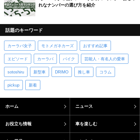
れなナンバーの選び方を紹介
話題のキーワード
カーラバ女子
モトメガネカーズ
おすすめ記事
エピソード
カーラバ
バイク
芸能人・有名人の愛車
sotoshiru
新型車
DRIMO
推し車
コラム
pickup
新着
ホーム
ニュース
お役立ち情報
車を楽しむ