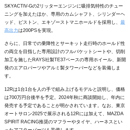
SKYACTIV-Gの2リッターエンジンに吸排気特性のチュー
ニングを加えたほか、専用のカムシャフト、シリンダーヘ
ッド、ピストン、エキゾーストマニホールドを採用し、
最
高出力
は200PSを実現。
さらに、日常での乗降性とサーキット走行時のホールド性
の両立を目指した専用設計のフルバケットシートや、切削
加工を施したRAYS社製TE37ベースの専用ホイール、新開
発のエアロパーツやアルミ製タワーバーなどを装備しま
す。
12Rは1台1台を人の手で組み上げるモデルと説明し、価格
は700万円台後半を予定。2024年秋に商談開始し、年内に
発売する予定であることが明かされています。なお、東京
オートサロン2025で展示される12Rには加えて、MAZDA
SPIRIT RACING推奨のマフラーやタイヤ、ハーネスとい
ったアフターパーツも装備します。