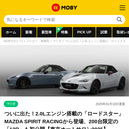
ホーム
新着
新型車
特集
PICK UP
試乗
取材レ
MOBY[モビー]
>
メーカー・車種別
>
マツダ
>
ついに出た！2.0Lエンジン搭載の「ロードスター」M
マツダ
2025年01月10日
更新
ついに出た！2.0Lエンジン搭載の「ロードスター」
MAZDA SPIRIT RACINGから登場、200台限定の