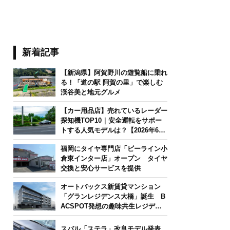
新着記事
【新潟県】阿賀野川の遊覧船に乗れ
る！「道の駅 阿賀の里」で楽しむ
渓谷美と地元グルメ
【カー用品店】売れているレーダー
探知機TOP10｜安全運転をサポー
トする人気モデルは？【2026年6月
版】
福岡にタイヤ専門店「ビーライン小
倉東インター店」オープン タイヤ
交換と安心サービスを提供
オートバックス新賃貸マンション
「グランレジデンス大橋」誕生 B
ACSPOT発想の趣味共生レジデン
ス
スバル「ステラ」改良モデル発表