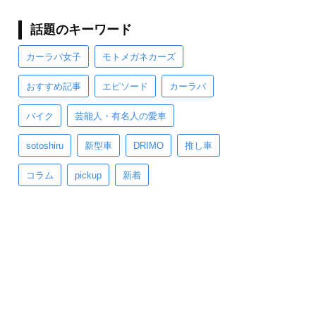
話題のキーワード
カーラバ女子
モトメガネカーズ
おすすめ記事
エピソード
カーラバ
バイク
芸能人・有名人の愛車
sotoshiru
新型車
DRIMO
推し車
コラム
pickup
新着