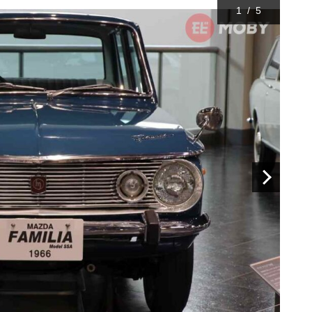
1
/
5