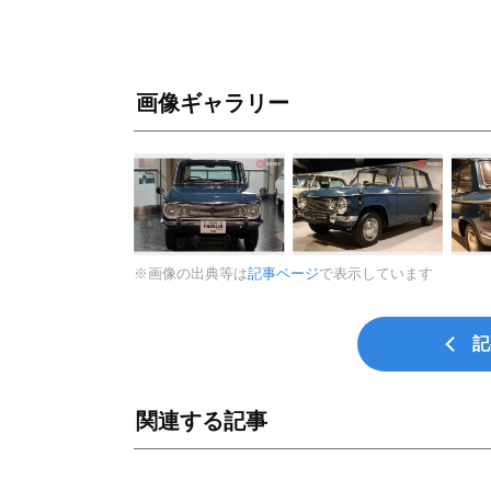
画像ギャラリー
※画像の出典等は
記事ページ
で表示しています
記
関連する記事