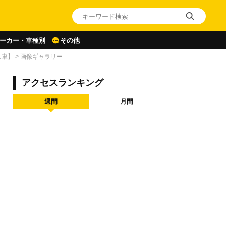
ーカー・車種別
その他
し車】
>
画像ギャラリー
アクセスランキング
週間
月間