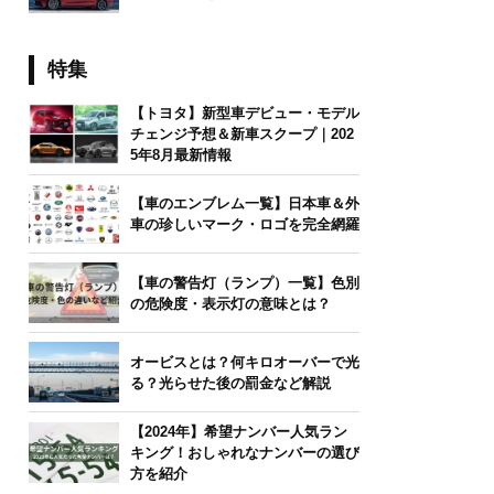
特集
【トヨタ】新型車デビュー・モデル
チェンジ予想＆新車スクープ｜202
5年8月最新情報
【車のエンブレム一覧】日本車＆外
車の珍しいマーク・ロゴを完全網羅
【車の警告灯（ランプ）一覧】色別
の危険度・表示灯の意味とは？
オービスとは？何キロオーバーで光
る？光らせた後の罰金など解説
【2024年】希望ナンバー人気ラン
キング！おしゃれなナンバーの選び
方を紹介