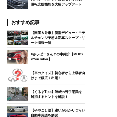
運転支援機能を大幅アップデート
おすすめ記事
【国産＆外車】新型デビュー・モデ
ルチェンジ予想＆新車スクープ・リ
ーク情報一覧
#みぃぱーきんぐの車紹介【MOBY
×YouTuber】
【車のクイズ】初心者から上級者向
けまで幅広く出題！
【くるまTips】運転の苦手意識を
解消するヒントを解説！
【ややこし語】違いが分かりづらい
自動車用語を解説