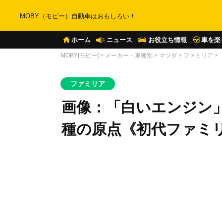
MOBY（モビー）自動車はおもしろい！
ホーム
ニュース
お役立ち情報
車を楽
MOBY[モビー]
>
メーカー・車種別
>
マツダ
>
ファミリア
>
ファミリア
画像：「白いエンジン
種の原点《初代ファミ