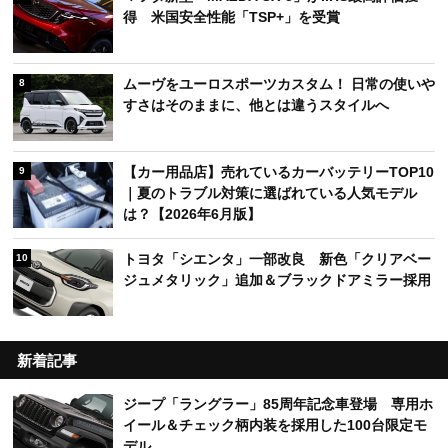
得 米国安全性能「TSP+」を受賞
ムーヴをユーロスポーツカスタム！ 日常の使いや
8
すさはそのままに、他とは違うスタイルへ
【カー用品店】売れているカーバッテリーTOP10
9
｜夏のトラブル対策に選ばれている人気モデル
は？【2026年6月版】
トヨタ「シエンタ」一部改良 新色「クリアベー
10
ジュメタリック」追加＆ブラックドアミラー採用
新着記事
ジープ「ラングラー」85周年記念車登場 専用ホ
イール＆チェック柄内装を採用した100台限定モ
デル