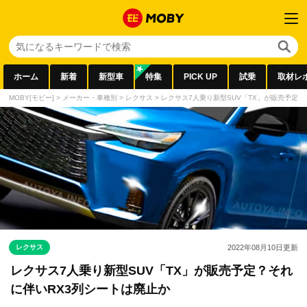
ホーム
新着
新型車
特集
PICK UP
試乗
取材レ
MOBY[モビー]
>
メーカー・車種別
>
レクサス
>
レクサス7人乗り新型SUV「TX」が販売予定？
レクサス
2022年08月10日
更新
レクサス7人乗り新型SUV「TX」が販売予定？それ
に伴いRX3列シートは廃止か