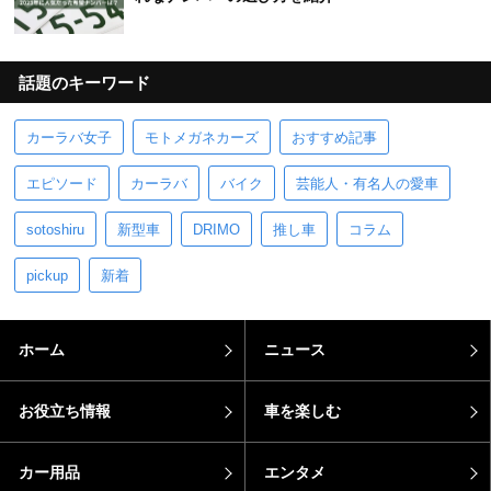
話題のキーワード
カーラバ女子
モトメガネカーズ
おすすめ記事
エピソード
カーラバ
バイク
芸能人・有名人の愛車
sotoshiru
新型車
DRIMO
推し車
コラム
pickup
新着
ホーム
ニュース
お役立ち情報
車を楽しむ
カー用品
エンタメ