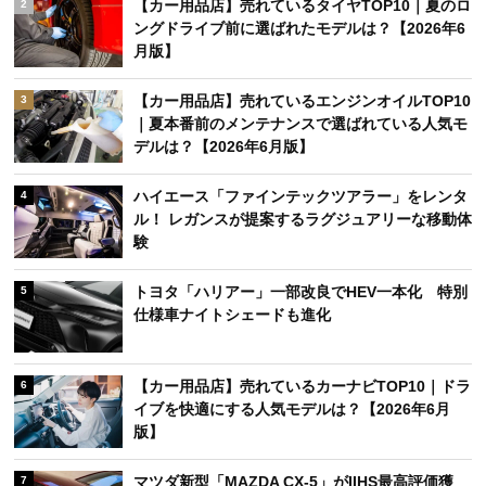
【カー用品店】売れているタイヤTOP10｜夏のロ
2
ングドライブ前に選ばれたモデルは？【2026年6
月版】
【カー用品店】売れているエンジンオイルTOP10
3
｜夏本番前のメンテナンスで選ばれている人気モ
デルは？【2026年6月版】
ハイエース「ファインテックツアラー」をレンタ
4
ル！ レガンスが提案するラグジュアリーな移動体
験
トヨタ「ハリアー」一部改良でHEV一本化 特別
5
仕様車ナイトシェードも進化
【カー用品店】売れているカーナビTOP10｜ドラ
6
イブを快適にする人気モデルは？【2026年6月
版】
マツダ新型「MAZDA CX-5」がIIHS最高評価獲
7