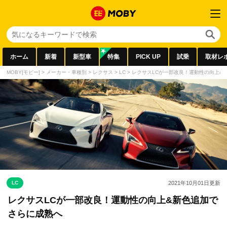
ホーム
新着
新型車
特集
PICK UP
試乗
取材レ
MOBY[モビー]
>
メーカー・車種別
>
レクサス
>
LC
>
レクサスLCが一部改良！運動性の向上&
LC
2021年10月01日
更新
レクサスLCが一部改良！運動性の向上&新色追加で
さらに成熟へ