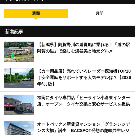
週間
月間
新着記事
【新潟県】阿賀野川の遊覧船に乗れる！「道の駅
阿賀の里」で楽しむ渓谷美と地元グルメ
【カー用品店】売れているレーダー探知機TOP10
｜安全運転をサポートする人気モデルは？【2026
年6月版】
福岡にタイヤ専門店「ビーライン小倉東インター
店」オープン タイヤ交換と安心サービスを提供
オートバックス新賃貸マンション「グランレジデ
ンス大橋」誕生 BACSPOT発想の趣味共生レジ