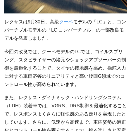
レクサスは9月30日、高級
クーペ
モデルの「LC」と、コン
バーチブルモデルの「LC コンバーチブル」の一部改良モ
デルを発表しました。
今回の改良では、クーペモデルのLCでは、コイルスプリ
ング、スタビライザーの諸元やショックアブソーバーの制
御を最適化することで、タイヤの接地感を高め、操舵入力
に対する車両応答のリニアリティと高い旋回G領域でのコ
ントロール性が高められています。
また、レクサス・ダイナミック・ハンドリングシステム
（LDH）装着車では、VGRS、DRS制御を最適化すること
で、レスポンスよくさらに軽快感のある走りを実現したと
しています。さらに、低速から高速まで、車両姿勢の適正
化とコントロール性を両立することで、操る楽しさと安定