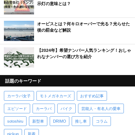
示灯の意味とは？
オービスとは？何キロオーバーで光る？光らせた
後の罰金など解説
【2024年】希望ナンバー人気ランキング！おしゃ
れなナンバーの選び方を紹介
話題のキーワード
カーラバ女子
モトメガネカーズ
おすすめ記事
エピソード
カーラバ
バイク
芸能人・有名人の愛車
sotoshiru
新型車
DRIMO
推し車
コラム
pickup
新着