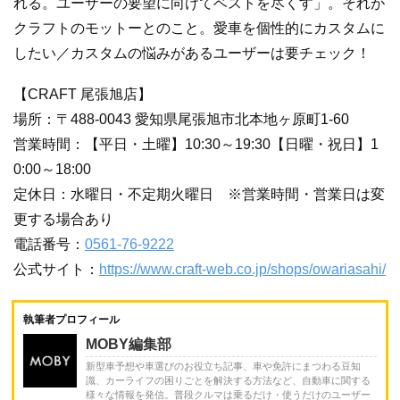
れる。ユーザーの要望に向けてベストを尽くす」。それが
クラフトのモットーとのこと。愛車を個性的にカスタムに
したい／カスタムの悩みがあるユーザーは要チェック！
【CRAFT 尾張旭店】
場所：〒488-0043 愛知県尾張旭市北本地ヶ原町1-60
営業時間：【平日・土曜】10:30～19:30【日曜・祝日】1
0:00～18:00
定休日：水曜日・不定期火曜日
※営業時間・営業日は変
更する場合あり
電話番号：
0561-76-9222
公式サイト：
https://www.craft-web.co.jp/shops/owariasahi/
執筆者プロフィール
MOBY編集部
新型車予想や車選びのお役立ち記事、車や免許にまつわる豆知
識、カーライフの困りごとを解決する方法など、自動車に関する
様々な情報を発信。普段クルマは乗るだけ・使うだけのユーザー