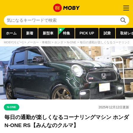
ホーム
新着
新型車
特集
PICK UP
試乗
取材レ
MOBY[モビー]
>
メーカー・車種別
>
ホンダ
>
N-ONE
>
毎日の通勤が楽しくなるコーナリングマシン
N-ONE
2025年12月12日
更新
毎日の通勤が楽しくなるコーナリングマシン ホンダ
N-ONE RS【みんなのクルマ】