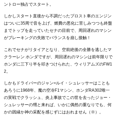
ントロー独占でスタート。
しかしスタート直後から不調だったプロスト車のエンジン
はついに35周で音を上げ、燃費の悪化に苦しみつつも終盤
までトップを走っていたセナの目前で、周回遅れのマシン
がブレーキングの失敗でバランスを崩し接触！
これでセナがリタイアとなり、空前絶後の全勝を逃したマ
クラーレン ホンダですが、周回遅れのマシンは前年限りで
ホンダに三下り半を叩きつけられた、ウィリアムズのFW1
2。
しかもドライバーのジャン=ルイ・シュレッサーはことも
あろうに1968年、魔の空冷F1マシン、ホンダRA302唯一
の実戦でクラッシュ、炎上事故でこの世を去ったジョー・
シュレッサーの甥と来れば、いかに偶然の重なりでも、何
かの因縁か神の采配を感じずにはおれません（※）。