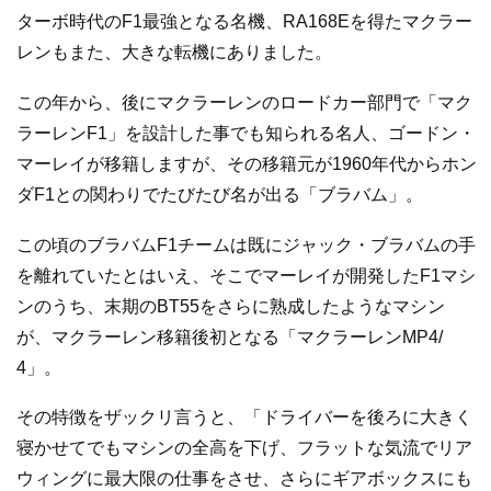
ターボ時代のF1最強となる名機、RA168Eを得たマクラー
レンもまた、大きな転機にありました。
この年から、後にマクラーレンのロードカー部門で「マク
ラーレンF1」を設計した事でも知られる名人、ゴードン・
マーレイが移籍しますが、その移籍元が1960年代からホン
ダF1との関わりでたびたび名が出る「ブラバム」。
この頃のブラバムF1チームは既にジャック・ブラバムの手
を離れていたとはいえ、そこでマーレイが開発したF1マシ
ンのうち、末期のBT55をさらに熟成したようなマシン
が、マクラーレン移籍後初となる「マクラーレンMP4/
4」。
その特徴をザックリ言うと、「ドライバーを後ろに大きく
寝かせてでもマシンの全高を下げ、フラットな気流でリア
ウィングに最大限の仕事をさせ、さらにギアボックスにも