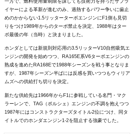
一方で、燃料使用量制限を課しても技術力を持ったサプラ
イヤーによる革新が進むのみ、過熱するパワー争いに歯止
めのかからない1.5リッターターボエンジンにF1側も見切
りをつけ1989年からのターボ禁止を決定、1988年はター
ボ最後の年（当時）と決まりました。
ホンダとしては新規則対応用の3.5リッターV10自然吸気エ
ンジンの開発を始めつつ、RA165E系V6ターボエンジンの
熟成を進めたRA168Eで1988年シーズンを戦う事となりま
すが、1987年シーズン半ばには反感を買いつつもウィリア
ムズへの供給打ち切りを決定。
新たな供給先は1966年からF1に参戦している名門・マク
ラーレンで、TAG（ポルシェ）エンジンの不調を抱えつつ
1987年にはコンストラクターズタイトル2位につけ、同タ
イトルでのホンダエンジン1-2を阻止する強豪でした。