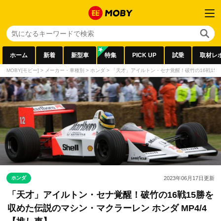
ホーム
新着
新型車
特集
PICK UP
試乗
取材レ
MOBY[モビー]
>
メーカー・車種別
>
ホンダ
>
「天才」アイルトン・セナ覚醒！破竹の16戦15勝
ホンダ
2023年06月17日
更新
「天才」アイルトン・セナ覚醒！破竹の16戦15勝を
収めた伝説のマシン・マクラーレン ホンダ MP4/4