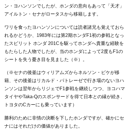
ン・ヨハンソンでしたが、ホンダの意向もあって「天才」
アイルトン・セナがロータスから移籍します。
ワリを食ったヨハンソンについては読者諸兄も覚えておら
れるかどうか、1983年には第2期ホンダF1初の参戦となっ
たスピリット ホンダ 201Cを駆ってホンダへ貴重な経験を
もたらした人物でしたが、当のホンダによって2度もF1の
シートを失う憂き目を見ました（※）。
（※セナの後釜はウィリアムズからネルソン・ピケが移
籍、その後釜はリカルド・パトレーゼで行き場のないヨハ
ンソンは翌年からリジェでF1参戦を継続しつつ、ヨコハマ
タイヤやTaka-Qのスポンサードを得て日本との縁が続き、
トヨタのCカーにも乗っています）
勝利のために非情の決断を下したホンダですが、確かにセ
ナにはそれだけの価値がありました。