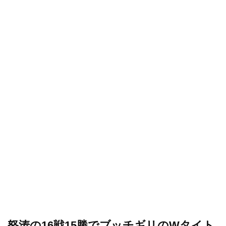
怒涛の16戦15勝でブッチギリのWタイト