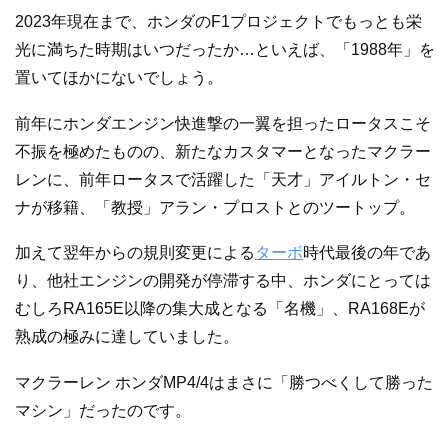
2023年現在まで、ホンダのF1プロジェクトでもっとも栄
光に満ちた時期はいつだったか…といえば、「1988年」を
置いてほかにないでしょう。
前年にホンダエンジン快進撃の一翼を担ったロータスこそ
不振を極めたものの、新たなカスタマーとなったマクラー
レンに、前年ロータスで活躍した「天才」アイルトン・セ
ナが移籍、「教授」アラン・プロストとのツートップ。
加えて翌年からの規則変更による
ターボ
時代最後の年であ
り、他社エンジンの開発が停滞する中、ホンダにとっては
むしろRA165E以降の集大成となる「名機」、RA168Eが
熟成の極みに達していました。
マクラーレン ホンダMP4/4はまさに「勝つべくして勝った
マシン」だったのです。