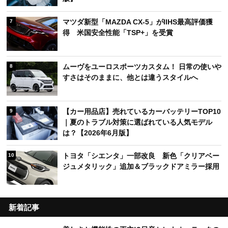
マツダ新型「MAZDA CX-5」がIIHS最高評価獲
7
得 米国安全性能「TSP+」を受賞
ムーヴをユーロスポーツカスタム！ 日常の使いや
8
すさはそのままに、他とは違うスタイルへ
【カー用品店】売れているカーバッテリーTOP10
9
｜夏のトラブル対策に選ばれている人気モデル
は？【2026年6月版】
トヨタ「シエンタ」一部改良 新色「クリアベー
10
ジュメタリック」追加＆ブラックドアミラー採用
新着記事