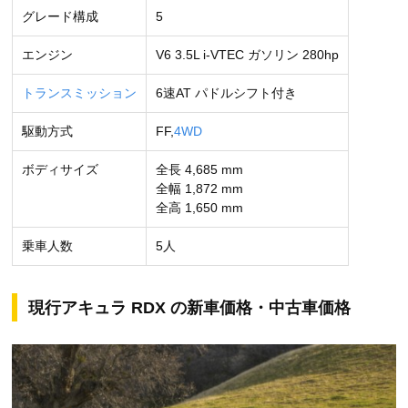
グレード構成
5
エンジン
V6 3.5L i-VTEC ガソリン 280hp
トランスミッション
6速AT パドルシフト付き
駆動方式
FF,
4WD
ボディサイズ
全長 4,685 mm
全幅 1,872 mm
全高 1,650 mm
乗車人数
5人
現行アキュラ RDX の新車価格・中古車価格