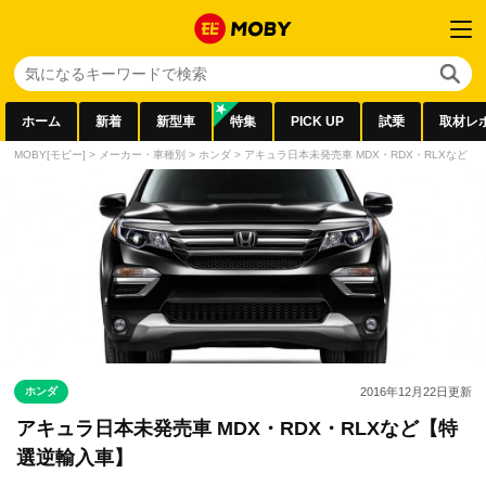
ホーム
新着
新型車
特集
PICK UP
試乗
取材レ
MOBY[モビー]
>
メーカー・車種別
>
ホンダ
>
アキュラ日本未発売車 MDX・RDX・RLXなど
ホンダ
2016年12月22日
更新
アキュラ日本未発売車 MDX・RDX・RLXなど【特
選逆輸入車】