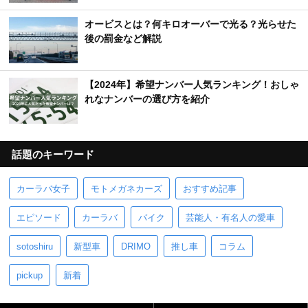
オービスとは？何キロオーバーで光る？光らせた
後の罰金など解説
【2024年】希望ナンバー人気ランキング！おしゃ
れなナンバーの選び方を紹介
話題のキーワード
カーラバ女子
モトメガネカーズ
おすすめ記事
エピソード
カーラバ
バイク
芸能人・有名人の愛車
sotoshiru
新型車
DRIMO
推し車
コラム
pickup
新着