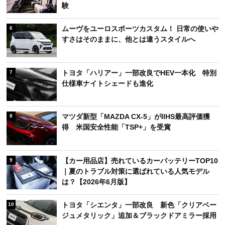
験
ムーヴをユーロスポーツカスタム！ 日常の使いや
6
すさはそのままに、他とは違うスタイルへ
トヨタ「ハリアー」一部改良でHEV一本化 特別
7
仕様車ナイトシェードも進化
マツダ新型「MAZDA CX-5」がIIHS最高評価獲
8
得 米国安全性能「TSP+」を受賞
【カー用品店】売れているカーバッテリーTOP10
9
｜夏のトラブル対策に選ばれている人気モデル
は？【2026年6月版】
トヨタ「シエンタ」一部改良 新色「クリアベー
10
ジュメタリック」追加＆ブラックドアミラー採用