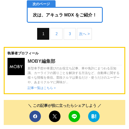
次は、アキュラ MDX をご紹介！
1
2
3
次へ >
執筆者プロフィール
MOBY編集部
新型車予想や車選びのお役立ち記事、車や免許にまつわる豆知
識、カーライフの困りごとを解決する方法など、自動車に関する
様々な情報を発信。普段クルマは乗るだけ・使うだけのユーザー
や、あまりクルマに興味が...
記事一覧はこちら >
＼ この記事が役に立ったらシェアしよう ／