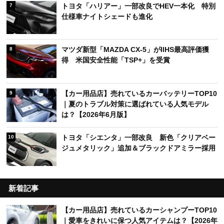
トヨタ「ハリアー」一部改良でHEV一本化 特別
7
仕様車ナイトシェードも進化
マツダ新型「MAZDA CX-5」がIIHS最高評価獲
8
得 米国安全性能「TSP+」を受賞
【カー用品店】売れているカーバッテリーTOP10
9
｜夏のトラブル対策に選ばれている人気モデル
は？【2026年6月版】
トヨタ「シエンタ」一部改良 新色「クリアベー
10
ジュメタリック」追加＆ブラックドアミラー採用
新着記事
【カー用品店】売れているカーシャンプーTOP10
｜愛車をきれいに保つ人気アイテムは？【2026年