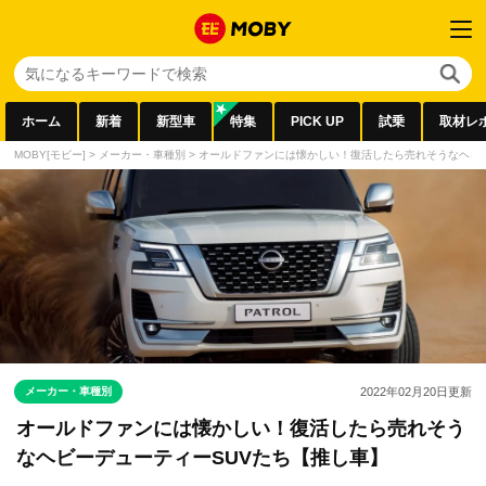
ホーム
新着
新型車
特集
PICK UP
試乗
取材レ
MOBY[モビー]
>
メーカー・車種別
>
オールドファンには懐かしい！復活したら売れそうなヘビー
メーカー・車種別
2022年02月20日
更新
オールドファンには懐かしい！復活したら売れそう
なヘビーデューティーSUVたち【推し車】