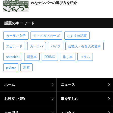
れなナンバーの選び方を紹介
話題のキーワード
カーラバ女子
モトメガネカーズ
おすすめ記事
エピソード
カーラバ
バイク
芸能人・有名人の愛車
sotoshiru
新型車
DRIMO
推し車
コラム
pickup
新着
ホーム
ニュース
お役立ち情報
車を楽しむ
カー用品
エンタメ