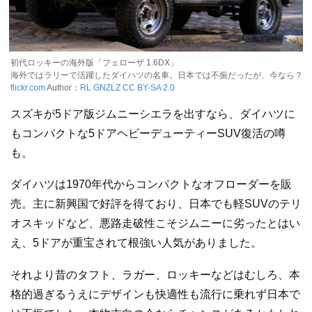
初代ロッキーの海外版「フェローザ 1.6DX」
海外ではラリーで活躍したダイハツの名車。日本では不振だったが、今なら？
flickr.com
Author：
RL GNZLZ
CC BY-SA 2.0
スズキが5ドア版ジムニーシエラを出すなら、ダイハツに
もコンパクトな5ドアヘビーデューティーSUV復活の噂
も。
ダイハツは1970年代からコンパクトなオフローダーを販
売。主に新興国で好評を得ており、日本でも軽SUVのテリ
オスキッドなど、悪路走破性こそジムニーに劣ったとはい
え、5ドアが重宝されて根強い人気がありました。
それより昔のタフト、ラガー、ロッキーなどはむしろ、本
格的過ぎるうえにデザインも快適性も流行に乗れず日本で