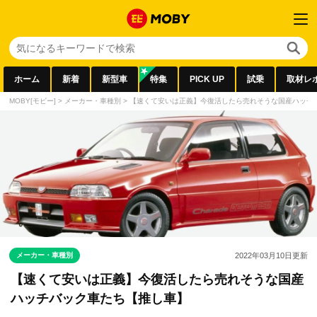
ホーム
新着
新型車
特集
PICK UP
試乗
取材レ
MOBY[モビー]
>
メーカー・車種別
>
【速くて安いは正義】今復活したら売れそうな国産ハッチ
メーカー・車種別
2022年03月10日
更新
【速くて安いは正義】今復活したら売れそうな国産
ハッチバック車たち【推し車】