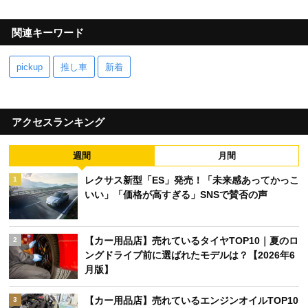
関連キーワード
pickup
推し車
新着
アクセスランキング
週間
月間
レクサス新型「ES」発売！「未来感あってかっこ
1
いい」「価格が高すぎる」SNSで賛否の声
【カー用品店】売れているタイヤTOP10｜夏のロ
2
ングドライブ前に選ばれたモデルは？【2026年6
月版】
【カー用品店】売れているエンジンオイルTOP10
3