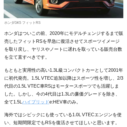
ホンダGK5 フィットRS
ホンダはついこの前、2020年にモデルチェンジするまで販
売したフィットRSを早急に復活させてスポーツイメージ
を取り戻し、ヤリスやノートに遅れを取っている販売台数
を立て直すべきです。
もともと実用性の高い1.3L級コンパクトカーとして2001年
に初代発売。1.5L VTEC追加以降はスポーツ性を増し、2/3
代目の1.5L VTEC車RSはモータースポーツでも活躍しま
した。しかし、今の4代目は1.3Lの廉価グレードを除き、
全て1.5L
ハイブリッド
e:HEV車のみ。
海外ではシビックにも使っている1.0L VTECエンジンを使
い、短期間限定でもRSを復活させてほしいと思います。