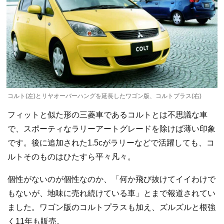
コルト(左)とリヤオーバーハングを延長したワゴン版、コルトプラス(右)
フィットと似た形の三菱車であるコルトとは不思議な車
で、スポーティなラリーアートグレードを除けば薄い印象
です。後に追加された1.5cがラリーなどで活躍しても、コ
ルトそのものはひたすら平々凡々。
個性がないのが個性なのか、「何か飛び抜けてイイわけで
もないが、地味に売れ続けている車」とまで報道されてい
ました。ワゴン版のコルトプラスも加え、ズルズルと根強
く11年も販売。