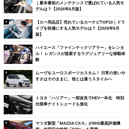
｜夏本番前のメンテナンスで選ばれている人気モ
デルは？【2026年6月版】
【カー用品店】売れているカーナビTOP10｜ドラ
4
イブを快適にする人気モデルは？【2026年6月
版】
ハイエース「ファインテックツアラー」をレンタ
5
ル！ レガンスが提案するラグジュアリーな移動体
験
ムーヴをユーロスポーツカスタム！ 日常の使いや
6
すさはそのままに、他とは違うスタイルへ
トヨタ「ハリアー」一部改良でHEV一本化 特別
7
仕様車ナイトシェードも進化
マツダ新型「MAZDA CX-5」がIIHS最高評価獲
8