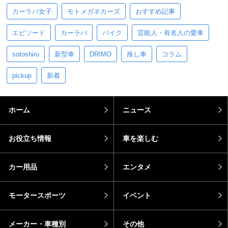
カーラバ女子
モトメガネカーズ
おすすめ記事
エピソード
カーラバ
バイク
芸能人・有名人の愛車
sotoshiru
新型車
DRIMO
推し車
コラム
pickup
新着
ホーム
ニュース
お役立ち情報
車を楽しむ
カー用品
エンタメ
モータースポーツ
イベント
メーカー・車種別
その他