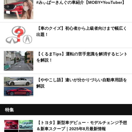
#みぃぱーきんぐの車紹介【MOBY×YouTuber】
【車のクイズ】初心者から上級者向けまで幅広く
出題！
【くるまTips】運転の苦手意識を解消するヒント
を解説！
【ややこし語】違いが分かりづらい自動車用語を
解説
特集
【トヨタ】新型車デビュー・モデルチェンジ予想
＆新車スクープ｜2025年8月最新情報