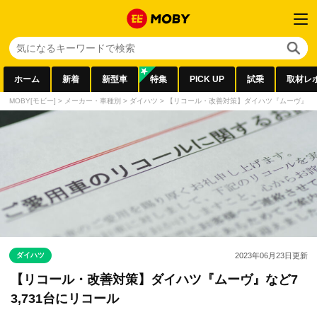
ホーム
新着
新型車
特集
PICK UP
試乗
取材レ
MOBY[モビー]
>
メーカー・車種別
>
ダイハツ
>
【リコール・改善対策】ダイハツ『ムーヴ』など7
ダイハツ
2023年06月23日
更新
【リコール・改善対策】ダイハツ『ムーヴ』など7
3,731台にリコール