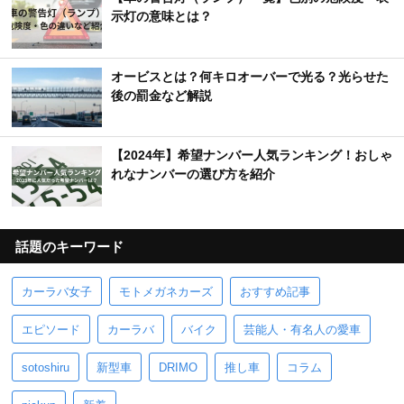
示灯の意味とは？
オービスとは？何キロオーバーで光る？光らせた
後の罰金など解説
【2024年】希望ナンバー人気ランキング！おしゃ
れなナンバーの選び方を紹介
話題のキーワード
カーラバ女子
モトメガネカーズ
おすすめ記事
エピソード
カーラバ
バイク
芸能人・有名人の愛車
sotoshiru
新型車
DRIMO
推し車
コラム