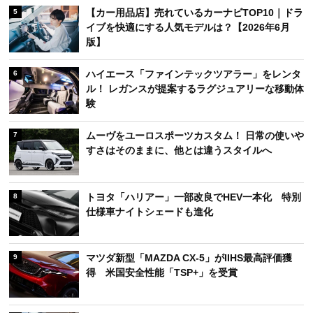
【カー用品店】売れているカーナビTOP10｜ドラ
5
イブを快適にする人気モデルは？【2026年6月
版】
ハイエース「ファインテックツアラー」をレンタ
6
ル！ レガンスが提案するラグジュアリーな移動体
験
ムーヴをユーロスポーツカスタム！ 日常の使いや
7
すさはそのままに、他とは違うスタイルへ
トヨタ「ハリアー」一部改良でHEV一本化 特別
8
仕様車ナイトシェードも進化
マツダ新型「MAZDA CX-5」がIIHS最高評価獲
9
得 米国安全性能「TSP+」を受賞