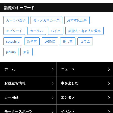
話題のキーワード
カーラバ女子
モトメガネカーズ
おすすめ記事
エピソード
カーラバ
バイク
芸能人・有名人の愛車
sotoshiru
新型車
DRIMO
推し車
コラム
pickup
新着
ホーム
ニュース
お役立ち情報
車を楽しむ
カー用品
エンタメ
モータースポーツ
イベント