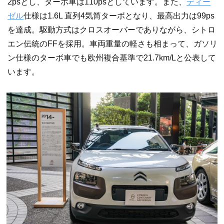
2psとし、ターボ車は110psとしています。また、
ディー
ゼル
仕様は1.6L 直列4気筒ターボとなり、最高出力は99ps
を達成。駆動方式はクロスオーバーでありながら、シトロ
エン伝統のFFを採用。車両重量の軽さも相まって、ガソリ
ン仕様のターボ車でも欧州複合基準で21.7km/Lと公表して
います。