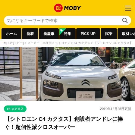
ホーム
新着
新型車
特集
PICK UP
試乗
取材レ
MOBY[モビー]
>
メーカー・車種別
>
シトロエン
>
c4 カクタス
>
【シトロエン C4 カクタス
c4 カクタス
2019年12月25日
更新
【シトロエン C4 カクタス】創設者アンドレに捧
ぐ！超個性派クロスオーバー