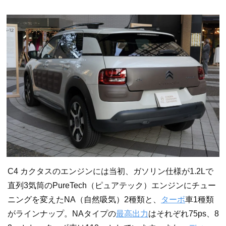
C4 カクタスのエンジンには当初、ガソリン仕様が1.2Lで
直列3気筒のPureTech（ピュアテック）エンジンにチュー
ニングを変えたNA（自然吸気）2種類と、
ターボ
車1種類
がラインナップ。NAタイプの
最高出力
はそれぞれ75ps、8