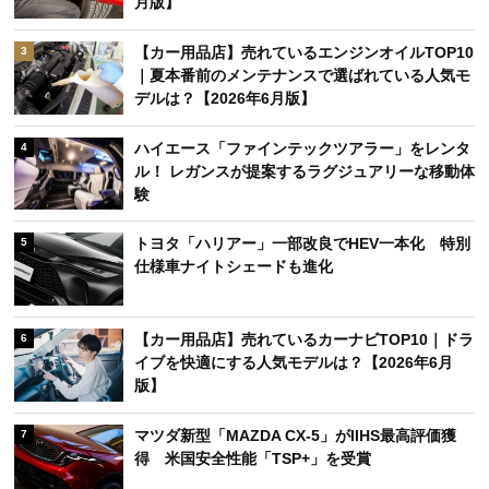
月版】
【カー用品店】売れているエンジンオイルTOP10
3
｜夏本番前のメンテナンスで選ばれている人気モ
デルは？【2026年6月版】
ハイエース「ファインテックツアラー」をレンタ
4
ル！ レガンスが提案するラグジュアリーな移動体
験
トヨタ「ハリアー」一部改良でHEV一本化 特別
5
仕様車ナイトシェードも進化
【カー用品店】売れているカーナビTOP10｜ドラ
6
イブを快適にする人気モデルは？【2026年6月
版】
マツダ新型「MAZDA CX-5」がIIHS最高評価獲
7
得 米国安全性能「TSP+」を受賞