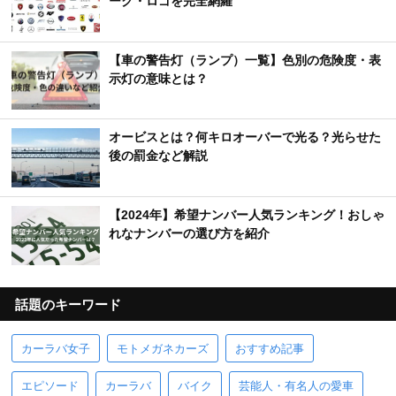
ーク・ロゴを完全網羅
【車の警告灯（ランプ）一覧】色別の危険度・表
示灯の意味とは？
オービスとは？何キロオーバーで光る？光らせた
後の罰金など解説
【2024年】希望ナンバー人気ランキング！おしゃ
れなナンバーの選び方を紹介
話題のキーワード
カーラバ女子
モトメガネカーズ
おすすめ記事
エピソード
カーラバ
バイク
芸能人・有名人の愛車