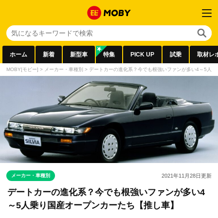
ホーム
新着
新型車
特集
PICK UP
試乗
取材レ
MOBY[モビー]
>
メーカー・車種別
>
デートカーの進化系？今でも根強いファンが多い4～5人乗
メーカー・車種別
2021年11月28日
更新
デートカーの進化系？今でも根強いファンが多い4
～5人乗り国産オープンカーたち【推し車】