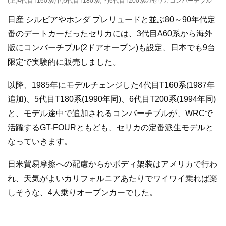
(上)4代目T160系(中)5代目T180系(下)6代目T200系のセリカコンバーチブル
日産 シルビアやホンダ プレリュードと並ぶ80～90年代定
番のデートカーだったセリカには、3代目A60系から海外
版にコンバーチブル(2ドアオープン)も設定、日本でも9台
限定で実験的に販売しました。
以降、1985年にモデルチェンジした4代目T160系(1987年
追加)、5代目T180系(1990年同)、6代目T200系(1994年同)
と、モデル途中で追加されるコンバーチブルが、WRCで
活躍するGT-FOURともども、セリカの定番派生モデルと
なっていきます。
日米貿易摩擦への配慮からかボディ架装はアメリカで行わ
れ、天気がよいカリフォルニアあたりでワイワイ乗れば楽
しそうな、4人乗りオープンカーでした。