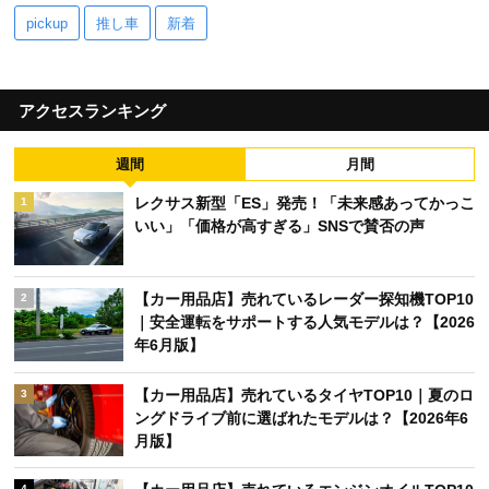
pickup
推し車
新着
アクセスランキング
週間
月間
レクサス新型「ES」発売！「未来感あってかっこ
1
いい」「価格が高すぎる」SNSで賛否の声
【カー用品店】売れているレーダー探知機TOP10
2
｜安全運転をサポートする人気モデルは？【2026
年6月版】
【カー用品店】売れているタイヤTOP10｜夏のロ
3
ングドライブ前に選ばれたモデルは？【2026年6
月版】
4