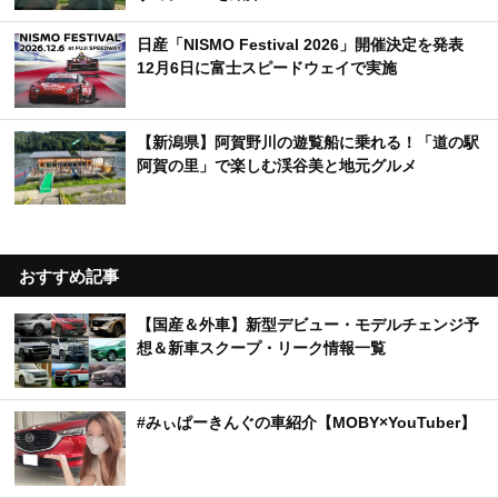
日産「NISMO Festival 2026」開催決定を発表
12月6日に富士スピードウェイで実施
【新潟県】阿賀野川の遊覧船に乗れる！「道の駅
阿賀の里」で楽しむ渓谷美と地元グルメ
おすすめ記事
【国産＆外車】新型デビュー・モデルチェンジ予
想＆新車スクープ・リーク情報一覧
#みぃぱーきんぐの車紹介【MOBY×YouTuber】