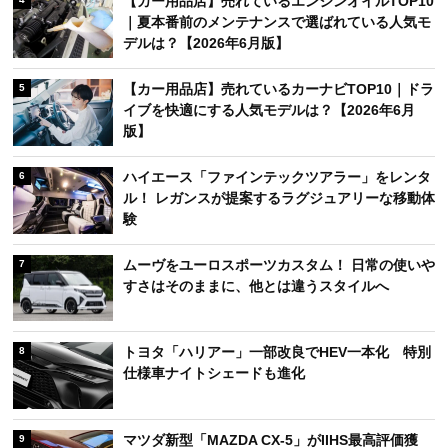
【カー用品店】売れているエンジンオイルTOP10
｜夏本番前のメンテナンスで選ばれている人気モ
デルは？【2026年6月版】
【カー用品店】売れているカーナビTOP10｜ドラ
5
イブを快適にする人気モデルは？【2026年6月
版】
ハイエース「ファインテックツアラー」をレンタ
6
ル！ レガンスが提案するラグジュアリーな移動体
験
ムーヴをユーロスポーツカスタム！ 日常の使いや
7
すさはそのままに、他とは違うスタイルへ
トヨタ「ハリアー」一部改良でHEV一本化 特別
8
仕様車ナイトシェードも進化
マツダ新型「MAZDA CX-5」がIIHS最高評価獲
9