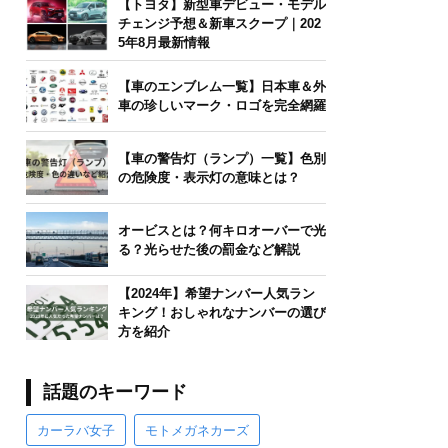
【トヨタ】新型車デビュー・モデル
チェンジ予想＆新車スクープ｜202
5年8月最新情報
【車のエンブレム一覧】日本車＆外
車の珍しいマーク・ロゴを完全網羅
【車の警告灯（ランプ）一覧】色別
の危険度・表示灯の意味とは？
オービスとは？何キロオーバーで光
る？光らせた後の罰金など解説
【2024年】希望ナンバー人気ラン
キング！おしゃれなナンバーの選び
方を紹介
話題のキーワード
カーラバ女子
モトメガネカーズ