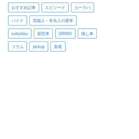
おすすめ記事
エピソード
カーラバ
バイク
芸能人・有名人の愛車
sotoshiru
新型車
DRIMO
推し車
コラム
pickup
新着