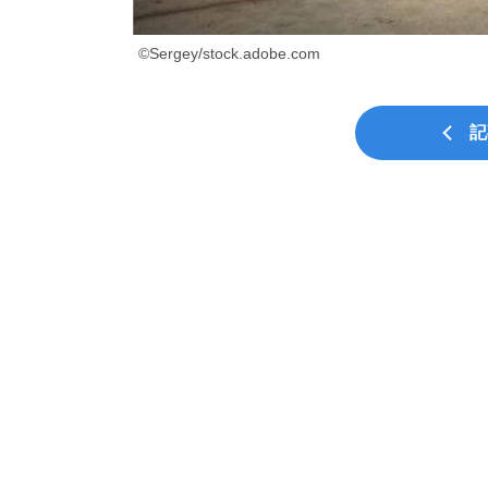
©Sergey/stock.adobe.com
記