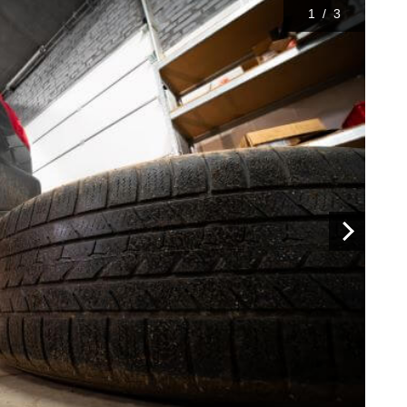
1
/
3