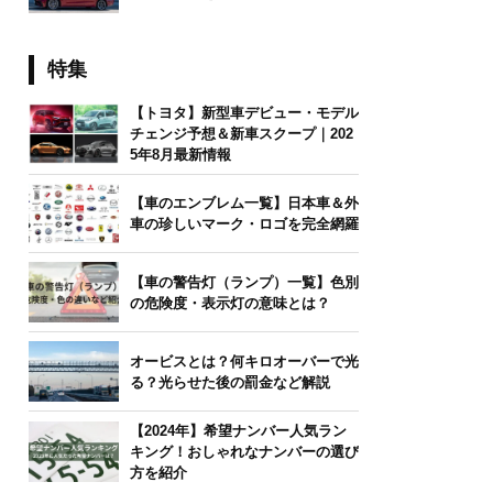
特集
【トヨタ】新型車デビュー・モデル
チェンジ予想＆新車スクープ｜202
5年8月最新情報
【車のエンブレム一覧】日本車＆外
車の珍しいマーク・ロゴを完全網羅
【車の警告灯（ランプ）一覧】色別
の危険度・表示灯の意味とは？
オービスとは？何キロオーバーで光
る？光らせた後の罰金など解説
【2024年】希望ナンバー人気ラン
キング！おしゃれなナンバーの選び
方を紹介