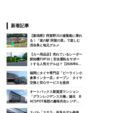
新着記事
【新潟県】阿賀野川の遊覧船に乗れ
る！「道の駅 阿賀の里」で楽しむ
渓谷美と地元グルメ
【カー用品店】売れているレーダー
探知機TOP10｜安全運転をサポー
トする人気モデルは？【2026年6月
版】
福岡にタイヤ専門店「ビーライン小
倉東インター店」オープン タイヤ
交換と安心サービスを提供
オートバックス新賃貸マンション
「グランレジデンス大橋」誕生 B
ACSPOT発想の趣味共生レジデン
ス
スバル「ステラ」改良モデル発表