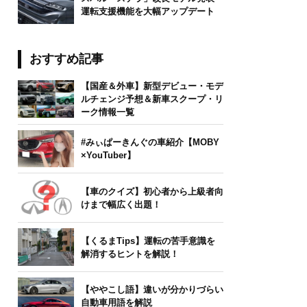
運転支援機能を大幅アップデート
ocreo Bednarek/stock.adobe.com
おすすめ記事
【国産＆外車】新型デビュー・モデ
ルチェンジ予想＆新車スクープ・リ
ーク情報一覧
#みぃぱーきんぐの車紹介【MOBY
×YouTuber】
【車のクイズ】初心者から上級者向
けまで幅広く出題！
【くるまTips】運転の苦手意識を
解消するヒントを解説！
【ややこし語】違いが分かりづらい
自動車用語を解説