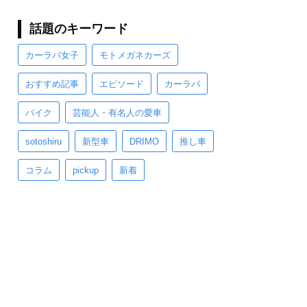
話題のキーワード
カーラバ女子
モトメガネカーズ
おすすめ記事
エピソード
カーラバ
バイク
芸能人・有名人の愛車
sotoshiru
新型車
DRIMO
推し車
コラム
pickup
新着