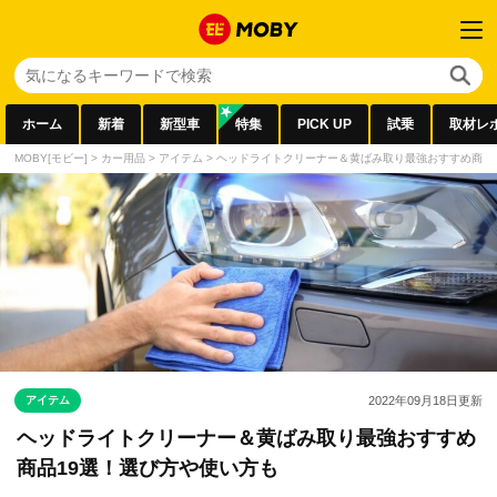
ホーム
新着
新型車
特集
PICK UP
試乗
取材レ
MOBY[モビー]
>
カー用品
>
アイテム
>
ヘッドライトクリーナー＆黄ばみ取り最強おすすめ商品
アイテム
2022年09月18日
更新
ヘッドライトクリーナー＆黄ばみ取り最強おすすめ
商品19選！選び方や使い方も