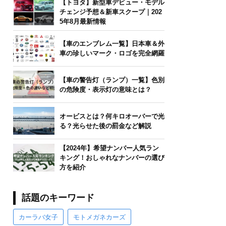
【トヨタ】新型車デビュー・モデル
チェンジ予想＆新車スクープ｜202
5年8月最新情報
【車のエンブレム一覧】日本車＆外
車の珍しいマーク・ロゴを完全網羅
【車の警告灯（ランプ）一覧】色別
の危険度・表示灯の意味とは？
オービスとは？何キロオーバーで光
る？光らせた後の罰金など解説
【2024年】希望ナンバー人気ラン
キング！おしゃれなナンバーの選び
方を紹介
話題のキーワード
カーラバ女子
モトメガネカーズ