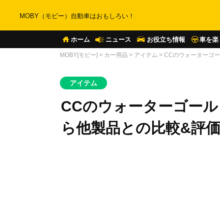
MOBY（モビー）自動車はおもしろい！
ホーム
ニュース
お役立ち情報
車を楽
MOBY[モビー]
>
カー用品
>
アイテム
>
CCのウォーターゴ
アイテム
CCのウォーターゴー
ら他製品との比較&評