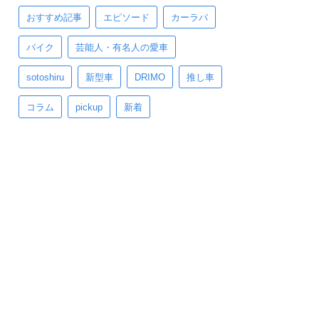
おすすめ記事
エピソード
カーラバ
バイク
芸能人・有名人の愛車
sotoshiru
新型車
DRIMO
推し車
コラム
pickup
新着