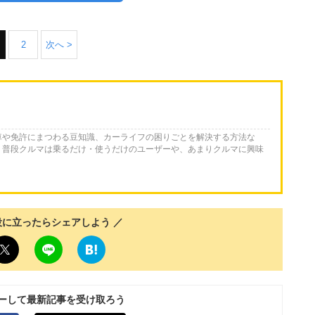
2
次へ >
車や免許にまつわる豆知識、カーライフの困りごとを解決する方法な
。普段クルマは乗るだけ・使うだけのユーザーや、あまりクルマに興味
役に立ったらシェアしよう ／
ローして最新記事を受け取ろう