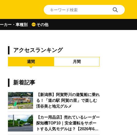
ーカー・車種別
その他
アクセスランキング
週間
月間
新着記事
【新潟県】阿賀野川の遊覧船に乗れ
る！「道の駅 阿賀の里」で楽しむ
渓谷美と地元グルメ
【カー用品店】売れているレーダー
探知機TOP10｜安全運転をサポー
トする人気モデルは？【2026年6月
版】