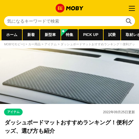
ホーム
新着
新型車
特集
PICK UP
試乗
取材レ
MOBY[モビー]
>
カー用品
>
アイテム
>
ダッシュボードマットおすすめランキング！便利グッズ
アイテム
2022年09月25日
更新
ダッシュボードマットおすすめランキング！便利グ
ッズ、選び方も紹介