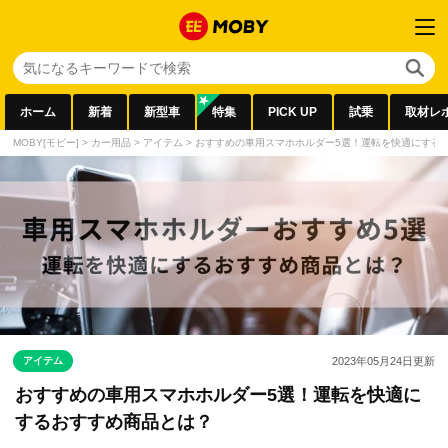
ホーム
新着
新型車
特集
PICK UP
試乗
取材レ
MOBY[モビー]
>
カー用品
>
アイテム
>
おすすめの車用スマホホルダー5選！運転を快適にする
アイテム
2023年05月24日
更新
おすすめの車用スマホホルダー5選！運転を快適に
するおすすめ商品とは？