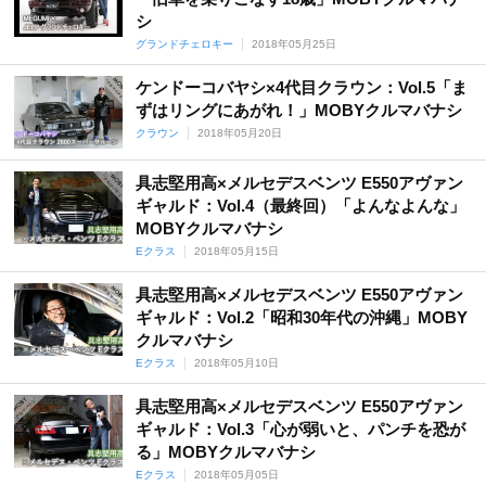
シ
グランドチェロキー
2018年05月25日
ケンドーコバヤシ×4代目クラウン：Vol.5「ま
ずはリングにあがれ！」MOBYクルマバナシ
クラウン
2018年05月20日
具志堅用高×メルセデスベンツ E550アヴァン
ギャルド：Vol.4（最終回）「よんなよんな」
MOBYクルマバナシ
Eクラス
2018年05月15日
具志堅用高×メルセデスベンツ E550アヴァン
ギャルド：Vol.2「昭和30年代の沖縄」MOBY
クルマバナシ
Eクラス
2018年05月10日
具志堅用高×メルセデスベンツ E550アヴァン
ギャルド：Vol.3「心が弱いと、パンチを恐が
る」MOBYクルマバナシ
Eクラス
2018年05月05日