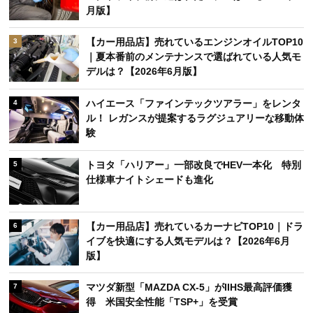
月版】
【カー用品店】売れているエンジンオイルTOP10
3
｜夏本番前のメンテナンスで選ばれている人気モ
デルは？【2026年6月版】
ハイエース「ファインテックツアラー」をレンタ
4
ル！ レガンスが提案するラグジュアリーな移動体
験
トヨタ「ハリアー」一部改良でHEV一本化 特別
5
仕様車ナイトシェードも進化
【カー用品店】売れているカーナビTOP10｜ドラ
6
イブを快適にする人気モデルは？【2026年6月
版】
マツダ新型「MAZDA CX-5」がIIHS最高評価獲
7
得 米国安全性能「TSP+」を受賞