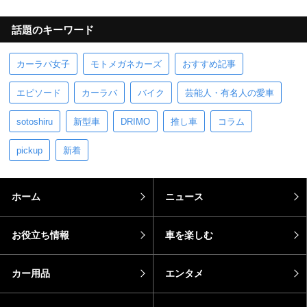
話題のキーワード
カーラバ女子
モトメガネカーズ
おすすめ記事
エピソード
カーラバ
バイク
芸能人・有名人の愛車
sotoshiru
新型車
DRIMO
推し車
コラム
pickup
新着
ホーム
ニュース
お役立ち情報
車を楽しむ
カー用品
エンタメ