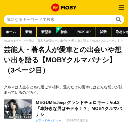
ホーム
新着
新型車
特集
PICK UP
試乗
取材レ
MOBY[モビー]
>
芸能人・著名人が愛車との出会いや想い出を語る【MOBYクルマバナシ】
>
ペ
芸能人・著名人が愛車との出会いや想
い出を語る【MOBYクルマバナシ】
（3ページ目）
クルマは人生をともに過ごす相棒。選んだその愛車にはどんな想いが詰
まっているのだろう。
MEGUMI×Jeep グランドチェロキー：Vol.3
「車好きな男はモテる！？」MOBYクルマバ
ナシ
グランドチェロキー
2018年06月21日