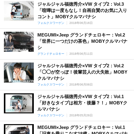
ジャルジャル福徳秀介×VW タイプ2：Vol.3
「喧嘩は一度もなし！自画自賛のお気に入り
コント」MOBYクルマバナシ
フォルクスワーゲン
2018年06月16日
MEGUMI×Jeep グランドチェロキー：Vol.2
「世界に一つだけの茶色」MOBYクルマバナ
シ
グランドチェロキー
2018年06月11日
ジャルジャル福徳秀介×VW タイプ2：Vol.2
「◯◯が空っぽ！後輩芸人の大失敗」MOBY
クルマバナシ
フォルクスワーゲン
2018年06月06日
ジャルジャル福徳秀介×VW タイプ2：Vol.1
「好きなタイプは相方・後藤？！」MOBYク
ルマバナシ
フォルクスワーゲン
2018年05月26日
MEGUMI×Jeep グランドチェロキー：Vol.1
「旧車を乗りこなす18歳」MOBYクルマバナ