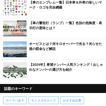
【車のエンブレム一覧】日本車＆外車の珍しいマ
ーク・ロゴを完全網羅
【車の警告灯（ランプ）一覧】色別の危険度・表
示灯の意味とは？
オービスとは？何キロオーバーで光る？光らせた
後の罰金など解説
【2024年】希望ナンバー人気ランキング！おしゃ
れなナンバーの選び方を紹介
話題のキーワード
カーラバ女子
モトメガネカーズ
おすすめ記事