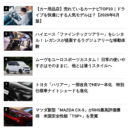
【カー用品店】売れているカーナビTOP10｜ドラ
4
イブを快適にする人気モデルは？【2026年6月
版】
ハイエース「ファインテックツアラー」をレンタ
5
ル！ レガンスが提案するラグジュアリーな移動体
験
ムーヴをユーロスポーツカスタム！ 日常の使いや
6
すさはそのままに、他とは違うスタイルへ
トヨタ「ハリアー」一部改良でHEV一本化 特別
7
仕様車ナイトシェードも進化
マツダ新型「MAZDA CX-5」がIIHS最高評価獲
8
得 米国安全性能「TSP+」を受賞