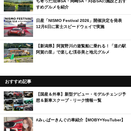
ち寄った沼津SA・岡崎SA・刈谷SAの施設とおす
すめグルメを紹介
日産「NISMO Festival 2026」開催決定を発表
12月6日に富士スピードウェイで実施
【新潟県】阿賀野川の遊覧船に乗れる！「道の駅
阿賀の里」で楽しむ渓谷美と地元グルメ
おすすめ記事
【国産＆外車】新型デビュー・モデルチェンジ予
想＆新車スクープ・リーク情報一覧
#みぃぱーきんぐの車紹介【MOBY×YouTuber】