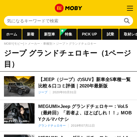
ホーム
新着
新型車
特集
PICK UP
試乗
取材レ
MOBY[モビー]
>
メーカー・車種別
>
ジープ
>
グランドチェロキー
ジープ グランドチェロキー（1ページ
目）
【JEEP（ジープ）のSUV】新車全5車種一覧
比較＆口コミ評価｜2020年最新版
ジープ
2020年03月31日
MEGUMI×Jeep グランドチェロキー：Vol.5
（最終回）「若者よ、ほとばしれ！！」MOB
Yクルマバナシ
グランドチェロキー
2018年07月11日