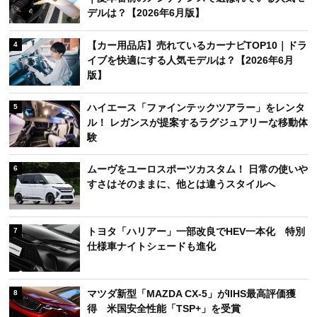
デルは？【2026年6月版】
【カー用品店】売れているカーナビTOP10｜ドラ
4
イブを快適にする人気モデルは？【2026年6月
版】
ハイエース「ファインテックツアラー」をレンタ
5
ル！ レガンスが提案するラグジュアリーな移動体
験
ムーヴをユーロスポーツカスタム！ 日常の使いや
6
すさはそのままに、他とは違うスタイルへ
トヨタ「ハリアー」一部改良でHEV一本化 特別
7
仕様車ナイトシェードも進化
マツダ新型「MAZDA CX-5」がIIHS最高評価獲
8
得 米国安全性能「TSP+」を受賞