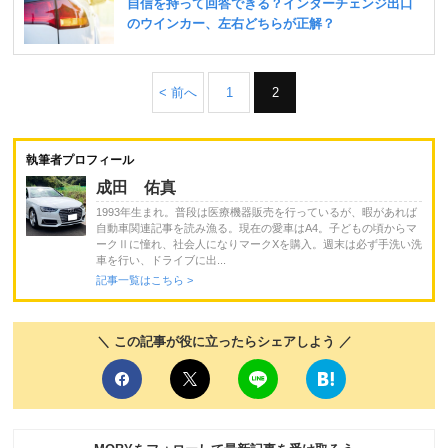
< 前へ
1
2
執筆者プロフィール
成田 佑真
1993年生まれ。普段は医療機器販売を行っているが、暇があれば
自動車関連記事を読み漁る。現在の愛車はA4。子どもの頃からマ
ークⅡに憧れ、社会人になりマークXを購入。週末は必ず手洗い洗
車を行い、ドライブに出...
記事一覧はこちら >
＼ この記事が役に立ったらシェアしよう ／