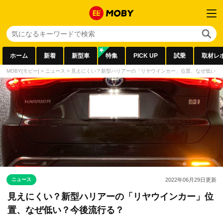
ホーム
新着
新型車
特集
PICK UP
試乗
取材レ
MOBY[モビー]
>
ニュース
>
見えにくい？新型ハリアーの「リヤウインカー」位置、なぜ低い？
ニュース
2022年06月29日
更新
見えにくい？新型ハリアーの「リヤウインカー」位
置、なぜ低い？今後流行る？