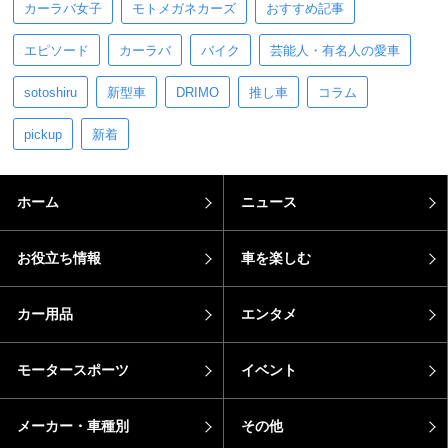
カーラバ女子
モトメガネカーズ
おすすめ記事
エピソード
カーラバ
バイク
芸能人・有名人の愛車
sotoshiru
新型車
DRIMO
推し車
コラム
pickup
新着
ホーム
ニュース
お役立ち情報
車を楽しむ
カー用品
エンタメ
モータースポーツ
イベント
メーカー・車種別
その他