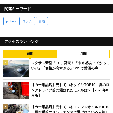
関連キーワード
pickup
コラム
新着
アクセスランキング
週間
月間
レクサス新型「ES」発売！「未来感あってかっこ
1
いい」「価格が高すぎる」SNSで賛否の声
【カー用品店】売れているタイヤTOP10｜夏のロ
2
ングドライブ前に選ばれたモデルは？【2026年6
月版】
【カー用品店】売れているエンジンオイルTOP10
3
｜夏本番前のメンテナンスで選ばれている人気モ