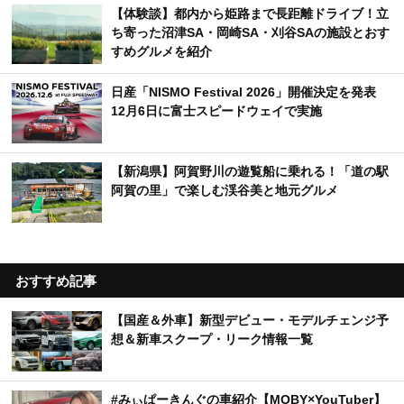
【体験談】都内から姫路まで長距離ドライブ！立
ち寄った沼津SA・岡崎SA・刈谷SAの施設とおす
すめグルメを紹介
日産「NISMO Festival 2026」開催決定を発表
12月6日に富士スピードウェイで実施
【新潟県】阿賀野川の遊覧船に乗れる！「道の駅
阿賀の里」で楽しむ渓谷美と地元グルメ
おすすめ記事
【国産＆外車】新型デビュー・モデルチェンジ予
想＆新車スクープ・リーク情報一覧
#みぃぱーきんぐの車紹介【MOBY×YouTuber】