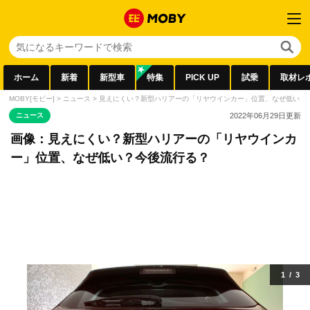
ホーム
新着
新型車
特集
PICK UP
試乗
取材レ
MOBY[モビー]
>
ニュース
>
見えにくい？新型ハリアーの「リヤウインカー」位置、なぜ低い？
ニュース
2022年06月29日
更新
画像：見えにくい？新型ハリアーの「リヤウインカ
ー」位置、なぜ低い？今後流行る？
1
/
3