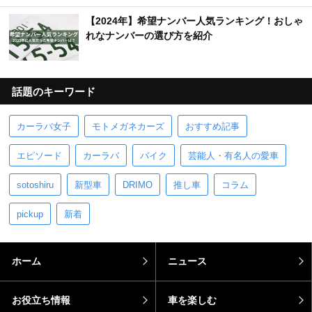
【2024年】希望ナンバー人気ランキング！おしゃ
れなナンバーの選び方を紹介
話題のキーワード
カーラバ女子
モトメガネカーズ
おすすめ記事
エピソード
カーラバ
バイク
芸能人・有名人の愛車
sotoshiru
新型車
DRIMO
推し車
コラム
pickup
新着
ホーム
ニュース
お役立ち情報
車を楽しむ