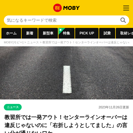
ホーム
新着
新型車
特集
PICK UP
試乗
取材レ
MOBY[モビー]
>
ニュース
>
教習所では一発アウト！センターラインオーバーは違反じゃないの
ニュース
2023年11月26日
更新
教習所では一発アウト！センターラインオーバーは
違反じゃないのに「右折しようとしてました」の言