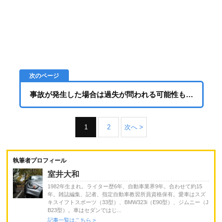
事故が発生した場合は過失が問われる可能性も…
1
2
次へ >
執筆者プロフィール
室井大和
1982年生まれ。ライター歴6年、自動車業界9年。合わせて約15
年。雑誌編集、記者、指定自動車教習所員資格保有。愛車はスズ
キスイフトスポーツ（33型）、BMW323i（E90型）、ジムニー（J
B23型）。車はセダンではじ...
記事一覧はこちら >