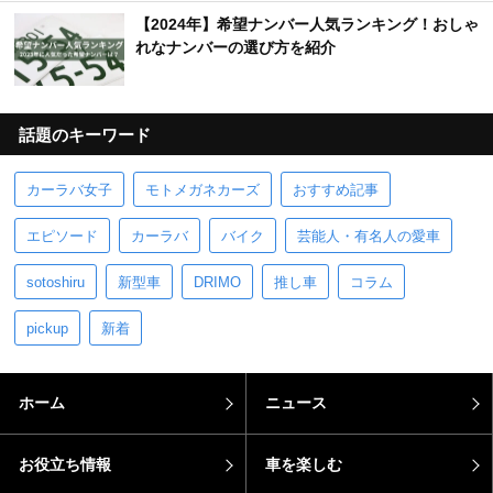
【2024年】希望ナンバー人気ランキング！おしゃ
れなナンバーの選び方を紹介
話題のキーワード
カーラバ女子
モトメガネカーズ
おすすめ記事
エピソード
カーラバ
バイク
芸能人・有名人の愛車
sotoshiru
新型車
DRIMO
推し車
コラム
pickup
新着
ホーム
ニュース
お役立ち情報
車を楽しむ