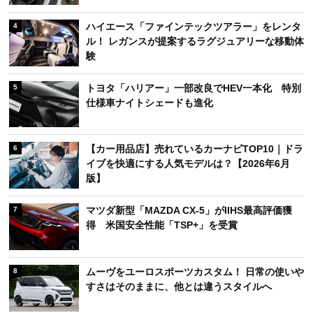
ハイエース「ファインテックツアラー」をレンタ
4
ル！ レガンスが提案するラグジュアリーな移動体
験
トヨタ「ハリアー」一部改良でHEV一本化 特別
5
仕様車ナイトシェードも進化
【カー用品店】売れているカーナビTOP10｜ドラ
6
イブを快適にする人気モデルは？【2026年6月
版】
マツダ新型「MAZDA CX-5」がIIHS最高評価獲
7
得 米国安全性能「TSP+」を受賞
ムーヴをユーロスポーツカスタム！ 日常の使いや
8
すさはそのままに、他とは違うスタイルへ