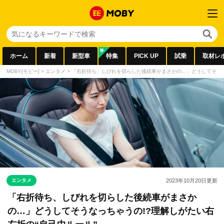
ホーム
新着
新型車
特集
PICK UP
試乗
取材レ
MOBY[モビー]
>
エンタメ
>
「右折待ち、しびれを切らした後続車がまさかの…」どうしてそうな
エンタメ
2023年10月20日
更新
「右折待ち、しびれを切らした後続車がまさか
の…」どうしてそうなっちゃうの!?理解しがたい右