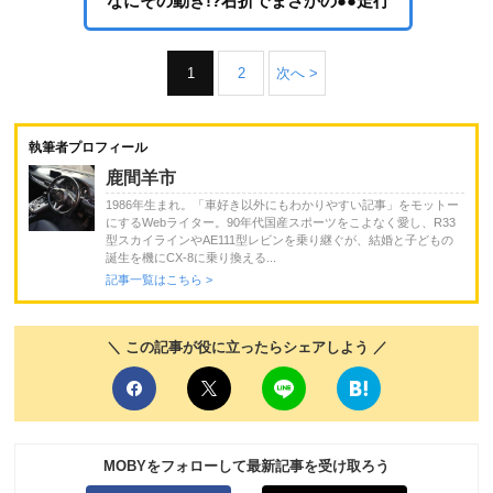
なにその動き!?右折でまさかの●●走行
1
2
次へ >
執筆者プロフィール
鹿間羊市
1986年生まれ。「車好き以外にもわかりやすい記事」をモットー
にするWebライター。90年代国産スポーツをこよなく愛し、R33
型スカイラインやAE111型レビンを乗り継ぐが、結婚と子どもの
誕生を機にCX-8に乗り換える...
記事一覧はこちら >
＼ この記事が役に立ったらシェアしよう ／
MOBYをフォローして最新記事を受け取ろう