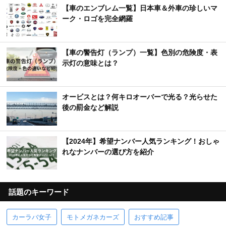
【車のエンブレム一覧】日本車＆外車の珍しいマ
ーク・ロゴを完全網羅
【車の警告灯（ランプ）一覧】色別の危険度・表
示灯の意味とは？
オービスとは？何キロオーバーで光る？光らせた
後の罰金など解説
【2024年】希望ナンバー人気ランキング！おしゃ
れなナンバーの選び方を紹介
話題のキーワード
カーラバ女子
モトメガネカーズ
おすすめ記事