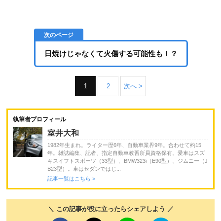
日焼けじゃなくて火傷する可能性も！？
1
2
次へ >
執筆者プロフィール
室井大和
1982年生まれ。ライター歴6年、自動車業界9年。合わせて約15
年。雑誌編集、記者、指定自動車教習所員資格保有。愛車はスズ
キスイフトスポーツ（33型）、BMW323i（E90型）、ジムニー（J
B23型）。車はセダンではじ...
記事一覧はこちら >
＼ この記事が役に立ったらシェアしよう ／