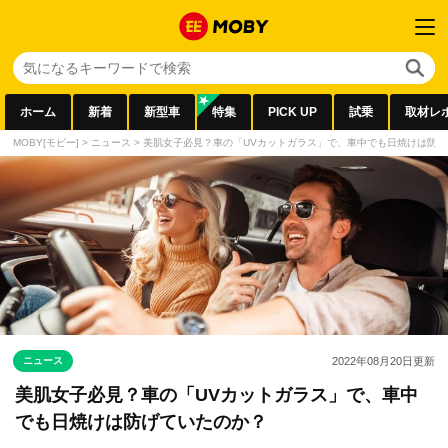
ホーム
新着
新型車
特集
PICK UP
試乗
取材レ
MOBY[モビー]
>
ニュース
>
美肌女子必見？車の「UVカットガラス」で、車中でも日焼けは防げ
ニュース
2022年08月20日
更新
美肌女子必見？車の「UVカットガラス」で、車中
でも日焼けは防げていたのか？