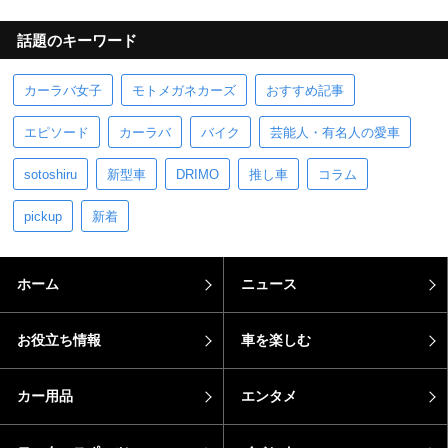
話題のキーワード
カーラバ女子
モトメガネカーズ
おすすめ記事
エピソード
カーラバ
バイク
芸能人・有名人の愛車
sotoshiru
新型車
DRIMO
推し車
コラム
pickup
新着
ホーム
ニュース
お役立ち情報
車を楽しむ
カー用品
エンタメ