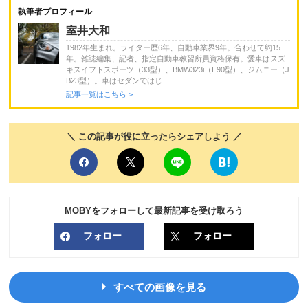
執筆者プロフィール
室井大和
1982年生まれ。ライター歴6年、自動車業界9年。合わせて約15
年。雑誌編集、記者、指定自動車教習所員資格保有。愛車はスズ
キスイフトスポーツ（33型）、BMW323i（E90型）、ジムニー（J
B23型）。車はセダンではじ...
記事一覧はこちら >
＼ この記事が役に立ったらシェアしよう ／
MOBYをフォローして最新記事を受け取ろう
フォロー
フォロー
すべての画像を見る