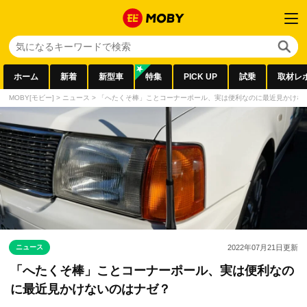
ホーム
新着
新型車
特集
PICK UP
試乗
取材レ
MOBY[モビー]
>
ニュース
>
「へたくそ棒」ことコーナーポール、実は便利なのに最近見かけな
ニュース
2022年07月21日
更新
「へたくそ棒」ことコーナーポール、実は便利なの
に最近見かけないのはナゼ？