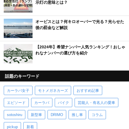
示灯の意味とは？
オービスとは？何キロオーバーで光る？光らせた
後の罰金など解説
【2024年】希望ナンバー人気ランキング！おしゃ
れなナンバーの選び方を紹介
話題のキーワード
カーラバ女子
モトメガネカーズ
おすすめ記事
エピソード
カーラバ
バイク
芸能人・有名人の愛車
sotoshiru
新型車
DRIMO
推し車
コラム
pickup
新着