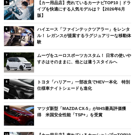
【カー用品店】売れているカーナビTOP10｜ドラ
5
イブを快適にする人気モデルは？【2026年6月
版】
ハイエース「ファインテックツアラー」をレンタ
6
ル！ レガンスが提案するラグジュアリーな移動体
験
ムーヴをユーロスポーツカスタム！ 日常の使いや
7
すさはそのままに、他とは違うスタイルへ
トヨタ「ハリアー」一部改良でHEV一本化 特別
8
仕様車ナイトシェードも進化
マツダ新型「MAZDA CX-5」がIIHS最高評価獲
9
得 米国安全性能「TSP+」を受賞
【カー用品店】売れているカーシャンプーTOP10
10