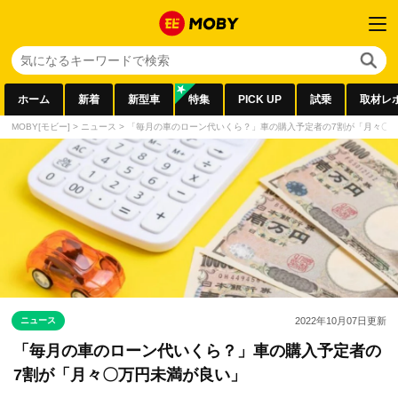
ホーム
新着
新型車
特集
PICK UP
試乗
取材レ
MOBY[モビー]
>
ニュース
>
「毎月の車のローン代いくら？」車の購入予定者の7割が「月々〇
ニュース
2022年10月07日
更新
「毎月の車のローン代いくら？」車の購入予定者の
7割が「月々〇万円未満が良い」