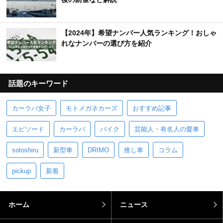
【2024年】希望ナンバー人気ランキング！おしゃ
れなナンバーの選び方を紹介
話題のキーワード
カーラバ女子
モトメガネカーズ
おすすめ記事
エピソード
カーラバ
バイク
芸能人・有名人の愛車
sotoshiru
新型車
DRIMO
推し車
コラム
pickup
新着
ホーム
ニュース