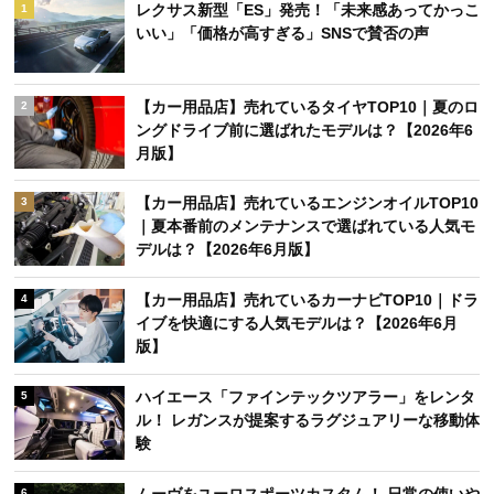
レクサス新型「ES」発売！「未来感あってかっこ
1
いい」「価格が高すぎる」SNSで賛否の声
【カー用品店】売れているタイヤTOP10｜夏のロ
2
ングドライブ前に選ばれたモデルは？【2026年6
月版】
【カー用品店】売れているエンジンオイルTOP10
3
｜夏本番前のメンテナンスで選ばれている人気モ
デルは？【2026年6月版】
【カー用品店】売れているカーナビTOP10｜ドラ
4
イブを快適にする人気モデルは？【2026年6月
版】
ハイエース「ファインテックツアラー」をレンタ
5
ル！ レガンスが提案するラグジュアリーな移動体
験
ムーヴをユーロスポーツカスタム！ 日常の使いや
6