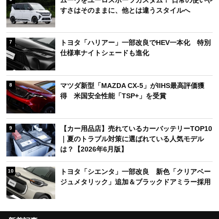
すさはそのままに、他とは違うスタイルへ
トヨタ「ハリアー」一部改良でHEV一本化 特別
7
仕様車ナイトシェードも進化
マツダ新型「MAZDA CX-5」がIIHS最高評価獲
8
得 米国安全性能「TSP+」を受賞
【カー用品店】売れているカーバッテリーTOP10
9
｜夏のトラブル対策に選ばれている人気モデル
は？【2026年6月版】
トヨタ「シエンタ」一部改良 新色「クリアベー
10
ジュメタリック」追加＆ブラックドアミラー採用