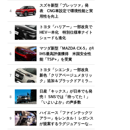
気モデルは？【2026年6月版】
スズキ新型「ブレッツァ」発
表 CNG車設定で環境性能と実
4
用性を向上
トヨタ「ハリアー」一部改良で
HEV一本化 特別仕様車ナイト
5
シェードも進化
マツダ新型「MAZDA CX-5」がI
IHS最高評価獲得 米国安全性
6
能「TSP+」を受賞
トヨタ「シエンタ」一部改良
新色「クリアベージュメタリッ
7
ク」追加＆ブラックドアミラー
採用
日産「キックス」が日本でも発
売！ SNSでは「待ってた！」
8
「いよいよか」の声多数
ハイエース「ファインテックツ
アラー」をレンタル！ レガンス
9
が提案するラグジュアリーな移
動体験