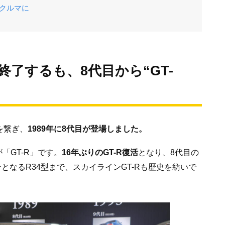
のクルマに
了するも、8代目から“GT-
を繋ぎ、
1989年に8代目が登場しました。
「GT-R」です。
16年ぶりのGT-R復活
となり、8代目の
ンとなるR34型まで、スカイラインGT-Rも歴史を紡いで