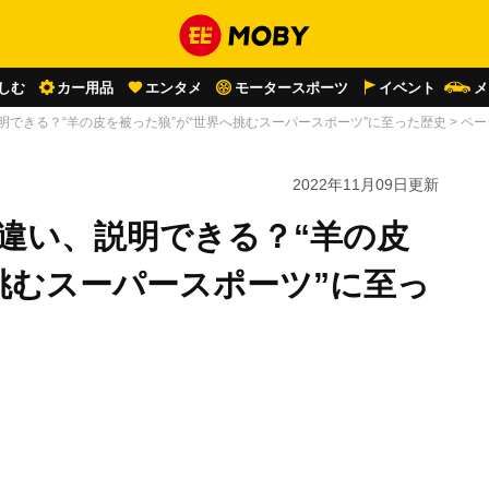
しむ
カー用品
エンタメ
モータースポーツ
イベント
メ
説明できる？“羊の皮を被った狼”が“世界へ挑むスーパースポーツ”に至った歴史
>
ペー
2022年11月09日
更新
の違い、説明できる？“羊の皮
挑むスーパースポーツ”に至っ