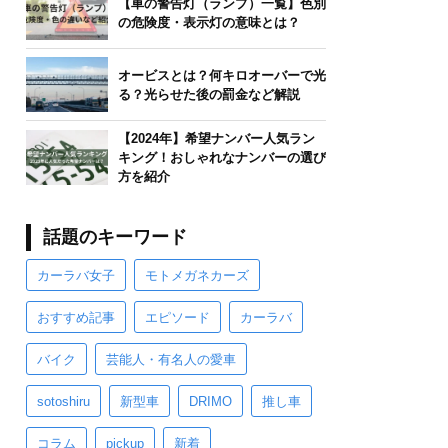
【車の警告灯（ランプ）一覧】色別
の危険度・表示灯の意味とは？
オービスとは？何キロオーバーで光
る？光らせた後の罰金など解説
【2024年】希望ナンバー人気ラン
キング！おしゃれなナンバーの選び
方を紹介
話題のキーワード
カーラバ女子
モトメガネカーズ
おすすめ記事
エピソード
カーラバ
バイク
芸能人・有名人の愛車
sotoshiru
新型車
DRIMO
推し車
コラム
pickup
新着