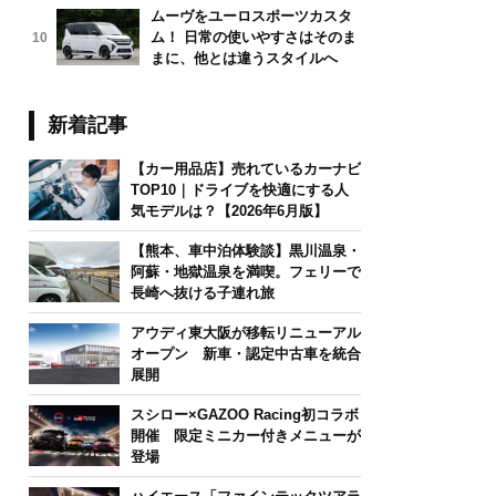
ムーヴをユーロスポーツカスタ
ム！ 日常の使いやすさはそのま
10
まに、他とは違うスタイルへ
新着記事
【カー用品店】売れているカーナビ
TOP10｜ドライブを快適にする人
気モデルは？【2026年6月版】
【熊本、車中泊体験談】黒川温泉・
阿蘇・地獄温泉を満喫。フェリーで
長崎へ抜ける子連れ旅
アウディ東大阪が移転リニューアル
オープン 新車・認定中古車を統合
展開
スシロー×GAZOO Racing初コラボ
開催 限定ミニカー付きメニューが
登場