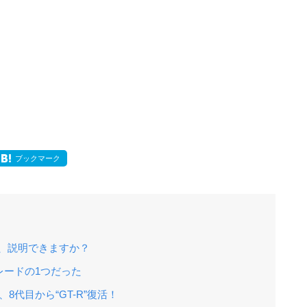
ブックマーク
い、説明できますか？
グレードの1つだった
8代目から“GT-R”復活！