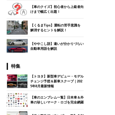
【車のクイズ】初心者から上級者向
けまで幅広く出題！
【くるまTips】運転の苦手意識を
解消するヒントを解説！
【ややこし語】違いが分かりづらい
自動車用語を解説
特集
【トヨタ】新型車デビュー・モデル
チェンジ予想＆新車スクープ｜202
5年8月最新情報
【車のエンブレム一覧】日本車＆外
車の珍しいマーク・ロゴを完全網羅