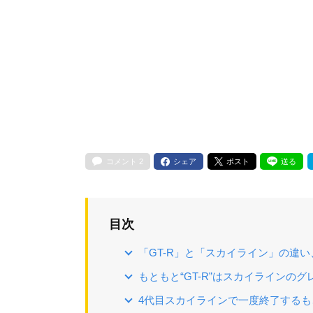
コメント
2
シェア
ポスト
送る
目次
「GT-R」と「スカイライン」の違
もともと“GT-R”はスカイラインの
4代目スカイラインで一度終了するも、