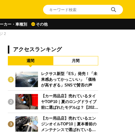
ーカー・車種別
その他
ジ 2
アクセスランキング
週間
月間
レクサス新型「ES」発売！「未
来感あってかっこいい」「価格
1
が高すぎる」SNSで賛否の声
【カー用品店】売れているタイ
ヤTOP10｜夏のロングドライブ
2
前に選ばれたモデルは？【2026
年6月版】
【カー用品店】売れているエン
ジンオイルTOP10｜夏本番前の
3
メンテナンスで選ばれている人