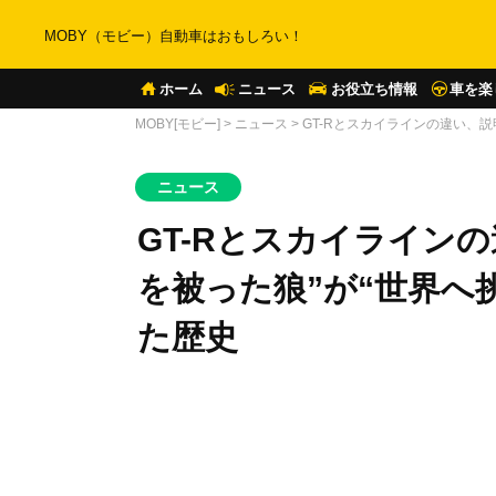
MOBY（モビー）自動車はおもしろい！
ホーム
ニュース
お役立ち情報
車を楽
MOBY[モビー]
>
ニュース
>
GT-Rとスカイラインの違い、
ニュース
GT-Rとスカイライン
を被った狼”が“世界へ
た歴史