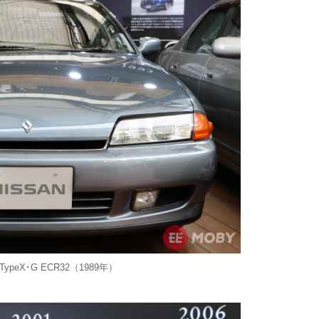
TypeX･G ECR32（1989年）